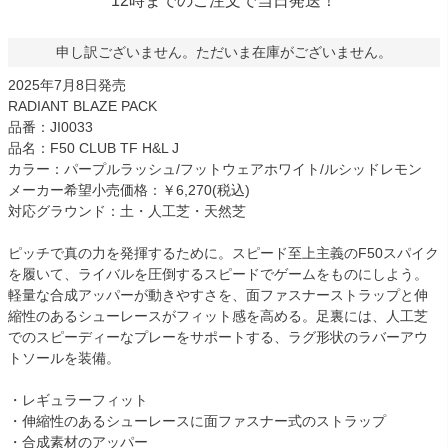
12時までのご注文で当日発送！
申し訳ございません。ただいま在庫がございません。
2025年7月8日発売
RADIANT BLAZE PACK
品番：JI0033
品名：F50 CLUB TF H&L J
カラー：パープルラッシュ/フットウェアホワイト/ルシッドレモン
メーカー希望小売価格：￥6,270(税込)
対応グラウンド：土・人工芝・天然芝
ピッチで真の力を発揮するために。スピード至上主義のF50スパイク
を履いて、ライバルを圧倒するスピードでゲームをものにしよう。
軽量な合成アッパーが動きやすさを、面ファスナーストラップと伸
縮性のあるシューレースがフィット感を高める。足裏には、人工芝
でのスピーディーなプレーをサポートする、ラグ形状のラバーアウ
トソールを装備。
・レギュラーフィット
・伸縮性のあるシューレースに面ファスナー式のストラップ
・合成素材のアッパー