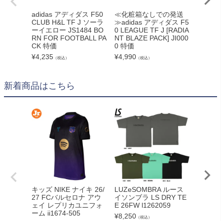
adidas アディダス F50
≪化粧箱なしでの発送
≪化粧
CLUB H&L TF J ソーラ
≫adidas アディダス F5
≫特価【
ーイエロー JS1484 BO
0 LEAGUE TF J [RADIA
ダス】プ
RN FOR FOOTBALL PA
NT BLAZE PACK] JI000
GUE L 
CK 特価
0 特価
TRUS P
¥
4,235
¥
4,990
¥
5,990
（税込）
（税込）
新着商品はこちら
adid
キッズ NIKE ナイキ 26/
LUZeSOMBRA ルース
カーボー
27 FCバルセロナ アウ
イソンブラ LS DRY TE
クト26
ェイ レプリカユニフォ
E 26FW l1262059
ンカップ
ーム ii1674-505
¥
8,250
（税込）