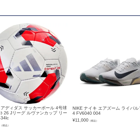
ズコート
品
ブ
リー
as アディダス サッカーボール 4号球
NIKE ナイキ エアズーム ライバ
ト26 Jリーグ ルヴァンカップ リー
4 FV6040 004
34lc
¥
11,000
（税込）
（税込）