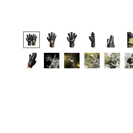
【JR】日本代表
【JR】クラブチーム
【JR】ナショナルチ
サッカーチームオ
日本代表
クラブチーム
ナショナルチーム
Jリーグ
ウェア
"NIKE|ナイキ
"adidas|アディダス