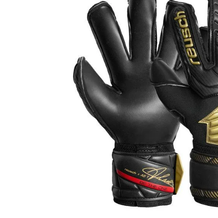
adidas x 松本山雅FC
ジュニア用フット
adidas選手着用商品
Jr サッカースパイク
adidas Matsumoto Yamaga Collection
Jr トレーニングシューズ
松本山雅FC商品SALEコーナー
Jr フットサルシューズ (
レプリカウェア
松本山雅FC商品SALEコーナー
日本代表
クラブチーム
【スクール生限定】松本山雅FCスクールウェア
ナショナルチーム
Jリーグ
ジュニアレプリカ