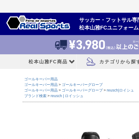
サッカー・フットサル専
松本山雅FCユニフォー
松本山雅FC商品
カテゴリから探
ゴールキーパー用品
松本山雅FCユニフォーム
大人用フットボー
ゴールキーパー用品
ゴールキーパーグローブ
ゴールキーパー用品
ゴールキーパーグローブ
reusch|ロイシュ
ブランド検索
reusch | ロイッシュ
2026/27シーズン
サッカースパイク
2026シーズン
トレーニングシューズ
2025シーズン
フットサルシューズ
2024シーズン
ランニングシューズ
サンダル|カジュアル