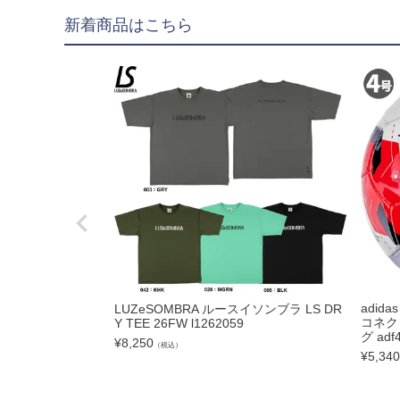
hummel|ヒュンメル
新着商品はこちら
Earls Court|アール
その他
ゴールキーパー用
ゴールキーパーグロー
メンテナンス用品
ゴールキーパーウェア
サポーター｜アクセサ
サッカーボール
adid
LUZeSOMBRA ルースイソンブラ LS DR
コネク
Y TEE 26FW l1262059
グ adf4
サッカーボール5号球
¥
8,250
（税込）
¥
5,340
サッカーボール4号球
サッカーボール3号球