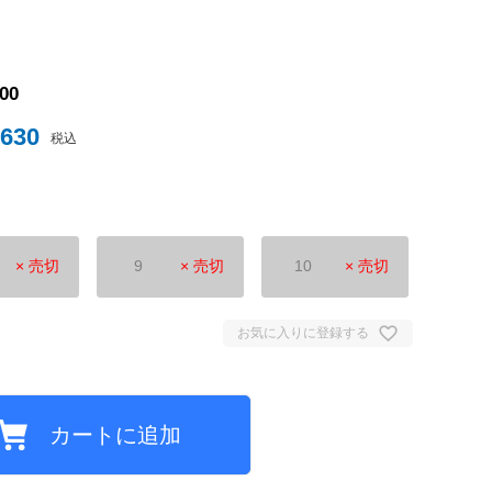
ナイテッド
900
,630
トスパーFC
税込
× 売切
9
× 売切
10
× 売切
ュンヘン
お気に入りに登録する
ムント
ジェルマン
カートに追加
セイユ
ン