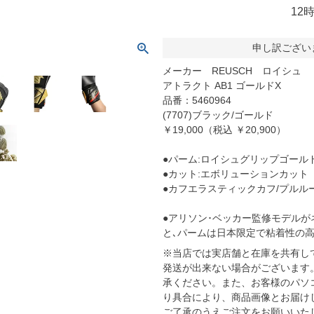
molten｜モルテン
アヤックス
12
FOOOOTY｜フーティ
セルティック
申し訳ござい
Klitchit｜クリッチ
インテル・マイア
ーム
Desporte｜デスポルチ
リーベルプレート
メーカー REUSCH ロイシュ
アトラクト AB1 ゴールドX
goleador｜ゴレアドール
日本代表
フィシャルグッズ
品番：5460964
SULLO｜スージョ
ドイツ代表
(7707)ブラック/ゴールド
￥19,000（税込 ￥20,900）
gol.｜ゴル
スペイン代表
TABIO｜タビオ
ベルギー代表
●パーム:ロイシュグリップゴール
●カット:エボリューションカット
TAPEDESIGN｜テープデザイン
フランス代表
●カフエラスティックカフ/プルル
Goodsman｜グッズマン
ポルトガル代表
●アリソン･ベッカー監修モデル
HOSOCCER｜エイチオーサッカー
イングランド代表
と､パームは日本限定で粘着性の高
SY32 by SWEET YEARS｜ｽｳｨｰﾄｲﾔｰｽﾞ
クロアチア代表
※当店では実店舗と在庫を共有し
sfida｜スフィーダ
オランダ代表
発送が出来ない場合がございます
承ください。また、お客様のパソ
ZAMST｜ザムスト
ナイジェリア代表
り具合により、商品画像とお届け
MCDAVID｜マクダビッド
イタリア代表
ご了承のうえご注文をお願いいた