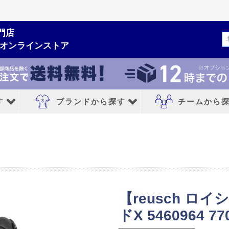
門店
検索
ムオンラインストア
す
ブランドから探す
チームから
ルシューズ
ブランドから探す
チームから探す
NIKE｜ナイキ
レアルマドリード
adidas｜アディダス
FCバルセロナ
【reusch ロ
MIZUNO｜ミズノ
アトレチコマドリ
ドX 5460964 77
PUMA｜プーマ
マンチェスターシ
シューズ
asics｜アシックス
リバプールFC