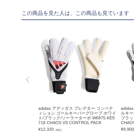
"goleador｜ゴレア
この商品を見た人は、この商品も見ています
"gol.｜ゴル
"SY32 by SWEET YE
ジュニアウェア
NIKE|ナイキ
adidas|アディダス
PUMA|プーマ
SVOLME|スボルメ
LUZeSOMBRA|ル
ATHLETA|アスレタ
adidas アディダス プレデター コンペテ
adid
soccer junky|Claudi
ィション ゴールキーパーグローブ ホワイ
ルキー
ト/ブラック/ソーラーターボ W6875 KE9
ブラック
Spazio|スパッツィオ
718 CHAOS VS CONTROL PACK
CHAOS
UMBRO|アンブロ
¥
12,320
¥
9,900
（税込）