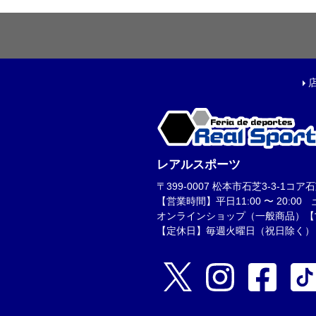
フットサルボール|ス
リフティング|ミニボ
ボールアクセサリー
サッカーアクセサ
シューズケース|ジム
スポーツバッグ|カジ
レアルスポーツ
シンガード
〒399-0007 松本市石芝3-3-1コア石芝1F
シューレース
【営業時間】平日11:00 〜 20:00 土日
オンラインショップ（一般商品）【営業時
取り替え式スタッド|
【定休日】毎週火曜日（祝日除く）
お手入れグッズ
インソール
サポーター|プロテク
レフェリーアイテム