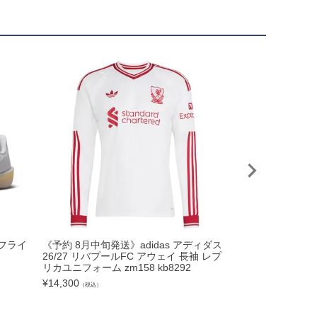
PUMA プーマ 2
ルフライ
《予約 8月中旬発送》adidas アディダス
ィ MCFC ESS 
26/27 リバプールFC アウェイ 長袖 レプ
11-02 ナップサ
リカユニフォーム zm158 kb8292
ック
¥
14,300
（税込）
¥
2,200
（税込）