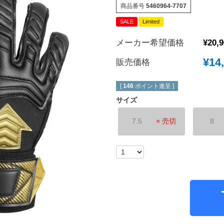
商品番号
5460964-7707
New Balance｜ニューバランス
チェルシーFC
SALE
Limited
ボールシューズ
UMBRO｜アンブロ
マンチェスターユ
メーカー希望価格
¥
20,
SVOLME｜スボルメ
アーセナルFC
¥
14
ATHLETA｜アスレタ
トッテナム・ホッ
販売価格
 (TURF)
hummel｜ヒュンメル
レスターシティ
INDOOR)
[
146
ポイント進呈 ]
LUZeSOMBRA｜ルースイソンブラ
ユヴェントスFC
サイズ
soccer junky｜Claudio Pandiani
ACミラン
7.5
× 売切
8
SOCCER NUT｜サッカーナッツ
インテル
Spazio｜スパッツィオ
ASローマ
Earls Court｜アールズコート
FCバイエルンミ
PENALTY｜ペナルティ
ボルシア・ドルト
GAVIC｜ガビック
PSG｜パリサン
reusch｜ロイシュ
オリンピックマル
ウェア
uhlsport｜ウールシュポルト
オリンピックリヨ