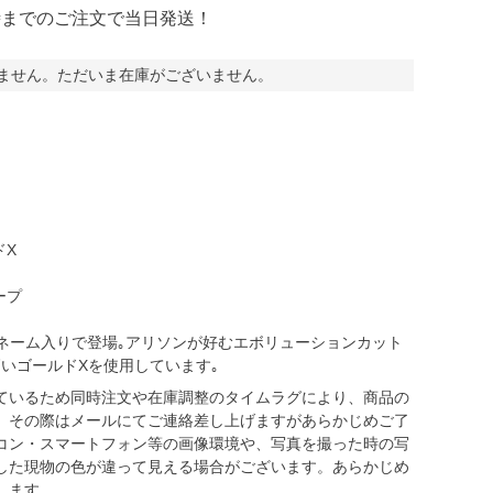
時までのご注文で当日発送！
ません。ただいま在庫がございません。
ミCF
ドX
ープ
がネーム入りで登場｡アリソンが好むエボリューションカット
いゴールドXを使用しています｡
ているため同時注文や在庫調整のタイムラグにより、商品の
。その際はメールにてご連絡差し上げますがあらかじめご了
コン・スマートフォン等の画像環境や、写真を撮った時の写
した現物の色が違って見える場合がございます。あらかじめ
します。