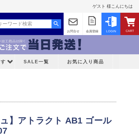
ゲスト 様こんにちは
CART
お問合せ
会員登録
LOGIN
探す
SALE一覧
お気に入り商品
イシュ】アトラクト AB1 ゴール
ッド
07
ティFC