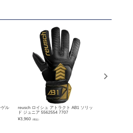
ーゲル
reusch ロイシュ アトラクト AB1 ソリッ
reusch ロイシ
ド ジュニア 5562554 7707
C 5670955 4
ト/ショッキング
¥
3,960
（税込）
¥
13,365
（税込）