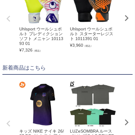
Uhlsport ウールシュポ
Uhlsport ウールシュポ
Uhlsp
ルト プレディクション
ルト スターターレジス
ルト 
ソフト メニャン 10113
ト 1011391 01
エナジ
93 01
グリッ
¥
3,960
（税込）
ィブ 10
¥
7,326
（税込）
¥
16,13
新着商品はこちら
adid
キッズ NIKE ナイキ 26/
LUZeSOMBRA ルース