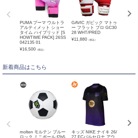
PUMA プーマ ウルトラ
GAVIC ガビック マトゥ
SULL
アルティメット ショー
ー フラット プロ GC30
ALS 26
タイム ハイブリッド [S
28 WHT/PRED
¥
3,080
HOWTIME PACK] 26SS
¥
11,880
（税込）
042135 01
¥
16,500
（税込）
新着商品はこちら
molten モルテン ブルー
キッズ NIKE ナイキ 26/
LUZe
ロック ミニボール f2b5
27 FCバルセロナ アウ
イソンブ