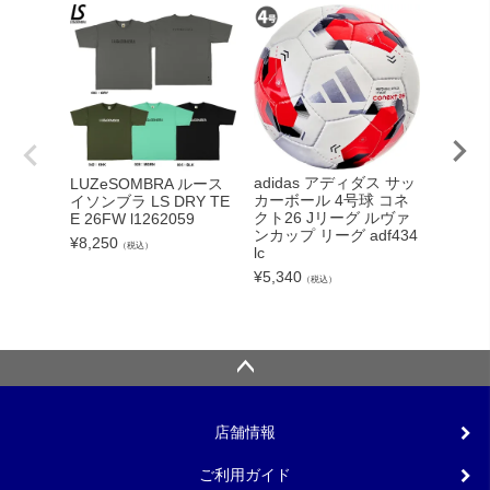
adidas アディダス サッ
LUZeSOMBRA ルース
NIKE
カーボール 4号球 コネ
イソンブラ LS DRY TE
ライバル
クト26 Jリーグ ルヴァ
E 26FW l1262059
40 004
ンカップ リーグ adf434
¥
8,250
¥
11,00
（税込）
lc
¥
5,340
（税込）
店舗情報
ご利用ガイド