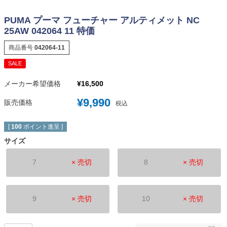
PUMA プーマ フューチャー アルティメット NC
25AW 042064 11 特価
商品番号
042064-11
SALE
メーカー希望価格
¥
16,500
¥
9,990
販売価格
税込
[
100
ポイント進呈 ]
サイズ
7
× 売切
8
× 売切
9
× 売切
10
× 売切