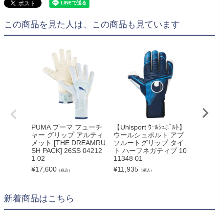
この商品を見た人は、この商品も見ています
PUMA プーマ フューチ
【Uhlsport ｳｰﾙｼｭﾎﾟﾙﾄ】
PUMA
ャー グリップ アルティ
ウールシュポルト アブ
ャー グ
メット [THE DREAMRU
ソルートグリップ タイ
RID [
SH PACK] 26SS 04212
ト ハーフネガティブ 10
K] 26S
1 02
11348 01
¥
13,20
¥
17,600
¥
11,935
（税込）
（税込）
新着商品はこちら