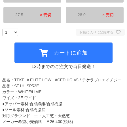
27.5
× 売切
28.0
× 売切
お気に入りに登録する
カートに追加
12時までのご注文で当日発送！
品名：TEKELA ELITE LOW LACED HG V5 / テケラプロエイチジー
品番：ST1HLSP52E
カラー：WHITE/LIME
ワイズ：2E ワイド
●アッパー素材:合成繊維/合成樹脂
●ソール素材:合成樹脂底
対応グラウンド：土・人工芝・天然芝
メーカー希望小売価格：￥26,400(税込)