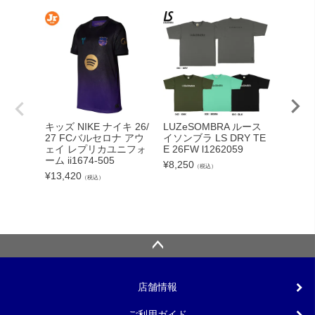
adid
キッズ NIKE ナイキ 26/
LUZeSOMBRA ルース
カーボー
27 FCバルセロナ アウ
イソンブラ LS DRY TE
クト26
ェイ レプリカユニフォ
E 26FW l1262059
ンカップ
ーム ii1674-505
¥
8,250
（税込）
lc
¥
13,420
（税込）
¥
5,540
店舗情報
ご利用ガイド