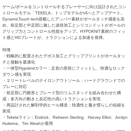
ゲーム/ボールをコントロールするプレーヤーに向け設計されたコン
トロールモデル「TEKELA」トップモデルがv5へとアップデート。
DynamicTouch tech搭載したアッパー素材がボールタッチ感覚を高
め、前足部と中足部に施した波状加工とシリコンドットがボールの
グリップ力とコントロール性能をアップ。HYPOKNIT素材のフィッ
ト感とHGプレートが、トラクションによる加速を発揮。
特徴
・戦略的に配置されたデボス加工とグリッププリントがボールタッ
チと接触を最適化
・一体型Hypoknitカラー：足首の形状にフィットし、快適なロック
ダウン感を実現
・エリートレベルのナイロンアウトソール：ハードグラウンドでの
プレーに対応
・前足部に円錐形とブレード型のリムスタッドを組み合わせた構
成：多方向の動きと反応性の高いトラクションを実現
・再設計された解剖学的ヒール構造：快適性と履き慣らしの短縮を
実現
・Tekelaライン：Endrick、Raheem Sterling、Harvey Elliot、Jordyn
Huitema、Tim Weahが着用