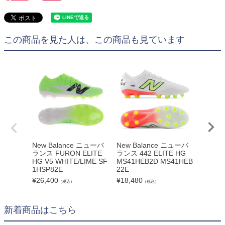
この商品を見た人は、この商品も見ています
New Balance ニューバ
New Balance ニューバ
New B
ランス FURON ELITE
ランス 442 ELITE HG
ランス T
HG V5 WHITE/LIME SF
MS41HEB2D MS41HEB
G ST1
1HSP82E
22E
R452E
¥
26,400
¥
18,480
¥
18,48
（税込）
（税込）
新着商品はこちら