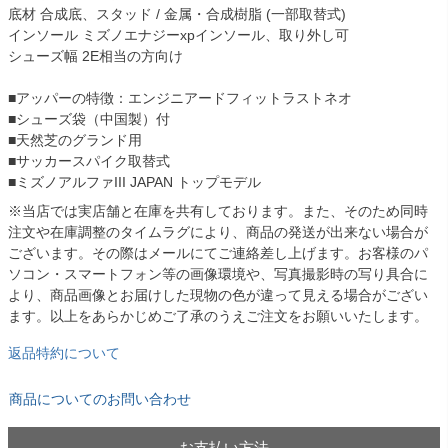
底材 合成底、スタッド / 金属・合成樹脂 (一部取替式)
インソール ミズノエナジーxpインソール、取り外し可
シューズ幅 2E相当の方向け
■アッパーの特徴：エンジニアードフィットラストネオ
■シューズ袋（中国製）付
■天然芝のグランド用
■サッカースパイク取替式
■ミズノアルファIII JAPAN トップモデル
※当店では実店舗と在庫を共有しております。また、そのため同時
注文や在庫調整のタイムラグにより、商品の発送が出来ない場合が
ございます。その際はメールにてご連絡差し上げます。お客様のパ
ソコン・スマートフォン等の画像環境や、写真撮影時の写り具合に
より、商品画像とお届けした現物の色が違って見える場合がござい
ます。以上をあらかじめご了承のうえご注文をお願いいたします。
返品特約について
商品についてのお問い合わせ
お支払い方法