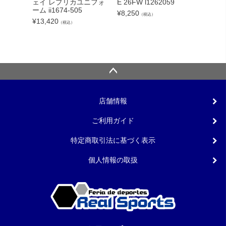
クト26
ェイ レプリカユニフォ
E 26FW l1262059
ンカップ
ーム ii1674-505
¥
8,250
（税込）
lc
¥
13,420
（税込）
¥
5,540
店舗情報
ご利用ガイド
特定商取引法に基づく表示
個人情報の取扱