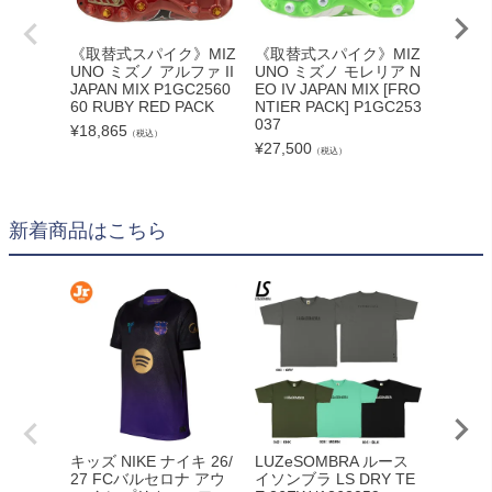
《取替式スパイク》MIZ
《取替式スパイク》MIZ
《取替
UNO ミズノ アルファ II
UNO ミズノ モレリア N
UNO 
JAPAN MIX P1GC2560
EO IV JAPAN MIX [FRO
ネオ IV 
60 RUBY RED PACK
NTIER PACK] P1GC253
GC253
037
¥
18,865
¥
29,70
（税込）
¥
27,500
（税込）
新着商品はこちら
adid
キッズ NIKE ナイキ 26/
LUZeSOMBRA ルース
カーボー
27 FCバルセロナ アウ
イソンブラ LS DRY TE