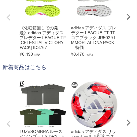
《化粧箱無しでの発
adidas アディダス プレ
adid
送》adidas アディダス
デター LEAGUE FT TF
パーサラ 
プレデター LEAGUE TF
コアブラック JR5029 I
S
[CELESTIAL VICTORY
MMORTAL DNA PACK
¥
6,600
PACK] ID3767
特価
¥
6,490
¥
8,470
（税込）
（税込）
新着商品はこちら
adidas アディダス サッ
LUZeSOMBRA ルース
NIKE
カーボール 4号球 コネ
イソンブラ LS DRY TE
ライバル