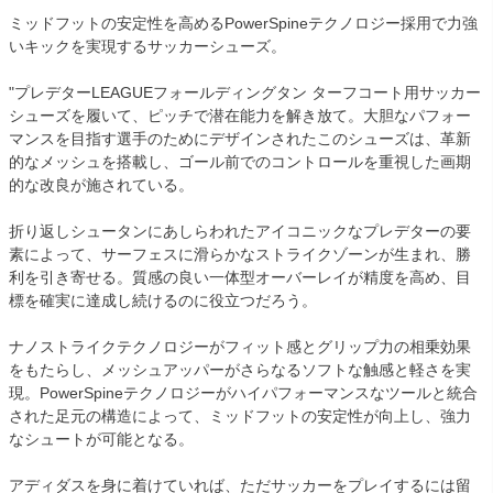
ミッドフットの安定性を高めるPowerSpineテクノロジー採用で力強
いキックを実現するサッカーシューズ。
"プレデターLEAGUEフォールディングタン ターフコート用サッカー
シューズを履いて、ピッチで潜在能力を解き放て。大胆なパフォー
マンスを目指す選手のためにデザインされたこのシューズは、革新
的なメッシュを搭載し、ゴール前でのコントロールを重視した画期
的な改良が施されている。
折り返しシュータンにあしらわれたアイコニックなプレデターの要
素によって、サーフェスに滑らかなストライクゾーンが生まれ、勝
利を引き寄せる。質感の良い一体型オーバーレイが精度を高め、目
標を確実に達成し続けるのに役立つだろう。
ナノストライクテクノロジーがフィット感とグリップ力の相乗効果
をもたらし、メッシュアッパーがさらなるソフトな触感と軽さを実
現。PowerSpineテクノロジーがハイパフォーマンスなツールと統合
された足元の構造によって、ミッドフットの安定性が向上し、強力
なシュートが可能となる。
アディダスを身に着けていれば、ただサッカーをプレイするには留