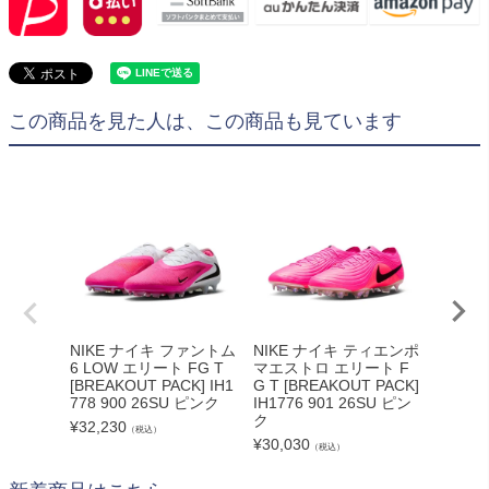
この商品を見た人は、この商品も見ています
NIKE ナイキ ファントム
NIKE ナイキ ティエンポ
NIKE
6 LOW エリート FG T
マエストロ エリート F
ェイパー
[BREAKOUT PACK] IH1
G T [BREAKOUT PACK]
G-PRO
778 900 26SU ピンク
IH1776 901 26SU ピン
PACK] 
ク
U ピン
¥
32,230
（税込）
¥
30,030
¥
32,45
（税込）