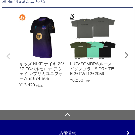
新着商品はこちら
adid
キッズ NIKE ナイキ 26/
LUZeSOMBRA ルース
カーボー
27 FCバルセロナ アウ
イソンブラ LS DRY TE
クト26
ェイ レプリカユニフォ
E 26FW l1262059
ンカップ
ーム ii1674-505
¥
8,250
（税込）
lc
¥
13,420
（税込）
¥
5,340
店舗情報