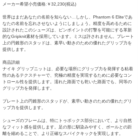
メーカー希望小売価格:￥32,230(税込)
世界はまだあなたの名前を知らない…しかし、Phantom 6 Eliteであ
なたの名前を忘れさせないようにしましょう。精度を高めるために
設計されたこのシューズは、ピンポイントの打撃を可能にする革新
的なGripknit素材を採用しています。ミスは許されません。プレート
上の円錐形のスタッドは、素早い動きのための優れたグリップ力を
提供します。
商品詳細
ナイキ グリップニットは、必要な場所にグリップ力を発揮する粘着
性のあるテクスチャーで、究極の精度を実現するために必要なコン
トロール性を提供します。濡れた路面でも乾いた路面でも、同等の
グリップ力を発揮します。
プレート上の円錐形のスタッドが、素早い動きのための優れたグリ
ップ力を提供します。
シューズのフレームは、特にトゥボックス部分において、より自然
なフィット感を提供します。足の形に馴染みやすく、ボールとの距
離を縮めることで、より正確なスパイクキックを実現します。