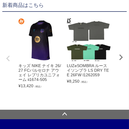
新着商品はこちら
adid
キッズ NIKE ナイキ 26/
LUZeSOMBRA ルース
カーボー
27 FCバルセロナ アウ
イソンブラ LS DRY TE
クト26
ェイ レプリカユニフォ
E 26FW l1262059
ンカップ
ーム ii1674-505
¥
8,250
（税込）
lc
¥
13,420
（税込）
¥
5,340