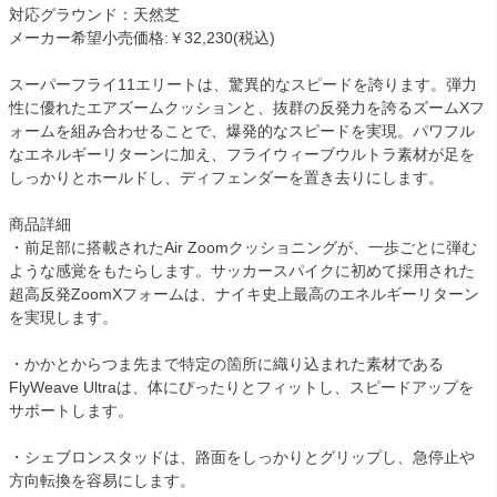
対応グラウンド：天然芝
メーカー希望小売価格:￥32,230(税込)
スーパーフライ11エリートは、驚異的なスピードを誇ります。弾力
性に優れたエアズームクッションと、抜群の反発力を誇るズームXフ
ォームを組み合わせることで、爆発的なスピードを実現。パワフル
なエネルギーリターンに加え、フライウィーブウルトラ素材が足を
しっかりとホールドし、ディフェンダーを置き去りにします。
商品詳細
・前足部に搭載されたAir Zoomクッショニングが、一歩ごとに弾む
ような感覚をもたらします。サッカースパイクに初めて採用された
超高反発ZoomXフォームは、ナイキ史上最高のエネルギーリターン
を実現します。
・かかとからつま先まで特定の箇所に織り込まれた素材である
FlyWeave Ultraは、体にぴったりとフィットし、スピードアップを
サポートします。
・シェブロンスタッドは、路面をしっかりとグリップし、急停止や
方向転換を容易にします。