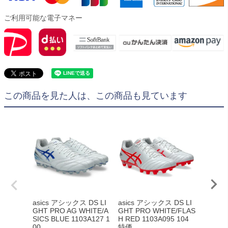
ご利用可能な電子マネー
この商品を見た人は、この商品も見ています
asics アシックス DS LI
asics アシックス DS LI
《化粧
GHT PRO AG WHITE/A
GHT PRO WHITE/FLAS
送》as
SICS BLUE 1103A127 1
H RED 1103A095 104
S LIGH
00
特価
E/FLAS