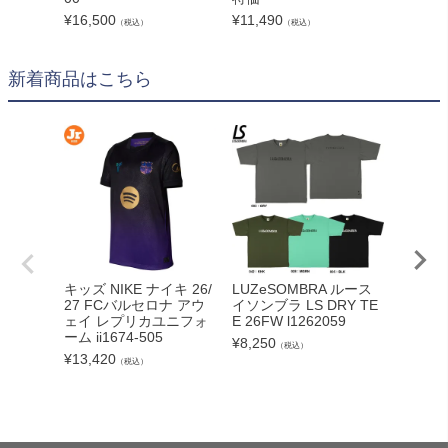
6 107
¥
16,500
¥
11,490
（税込）
（税込）
¥
9,990
新着商品はこちら
adid
キッズ NIKE ナイキ 26/
LUZeSOMBRA ルース
カーボー
27 FCバルセロナ アウ
イソンブラ LS DRY TE
クト26
ェイ レプリカユニフォ
E 26FW l1262059
ンカップ
ーム ii1674-505
¥
8,250
（税込）
lc
¥
13,420
（税込）
¥
5,340