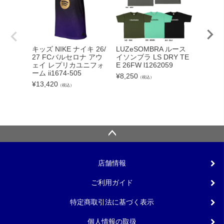
adid
キッズ NIKE ナイキ 26/
LUZeSOMBRA ルース
カーボー
27 FCバルセロナ アウ
イソンブラ LS DRY TE
クト26
ェイ レプリカユニフォ
E 26FW l1262059
ンカップ
ーム ii1674-505
¥
8,250
（税込）
lc
¥
13,420
（税込）
¥
5,540
店舗情報
ご利用ガイド
特定商取引法に基づく表示
個人情報の取扱