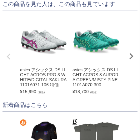
この商品を見た人は、この商品も見ています
asics アシックス DS LI
asics アシックス DS LI
asics
GHT ACROS PRO 3 W
GHT ACROS 3 AUROR
GHT A
HITE/DIGITAL SAKURA
A GREEN/MISTY PINE
FLASH
1101A071 106 特価
1101A070 300
104 特
¥
15,990
¥
18,700
¥
13,49
（税込）
（税込）
新着商品はこちら