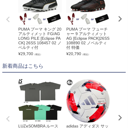
PUMA プーマ キング 20
PUMA プーマ フューチ
PUMA
アルティメット FG/AG
ャー 9 アルティメット
6 アル
LONG PILE [Eclipse PA
AG [Eclipse PACK]26SS
[WHITE
CK] 26SS 108457 02 ノ
108890 02 ノベルティ
8996
ベルティ付
付 特価
特価
¥
29,700
¥
20,790
¥
20,79
（税込）
（税込）
新着商品はこちら
adidas アディダス サッ
LUZeSOMBRA ルース
NIKE