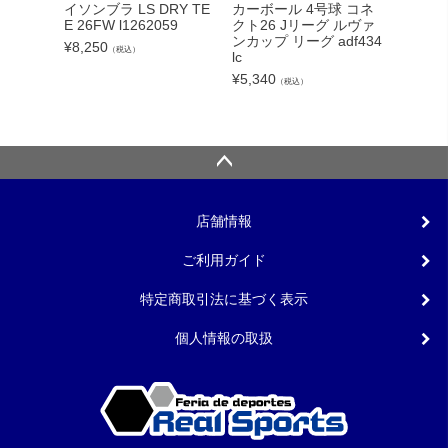
カーボール 4号球 コネ
イソンブラ LS DRY TE
ライバル
クト26 Jリーグ ルヴァ
E 26FW l1262059
40 004
ンカップ リーグ adf434
¥
8,250
¥
11,00
（税込）
lc
¥
5,340
（税込）
店舗情報
ご利用ガイド
特定商取引法に基づく表示
個人情報の取扱