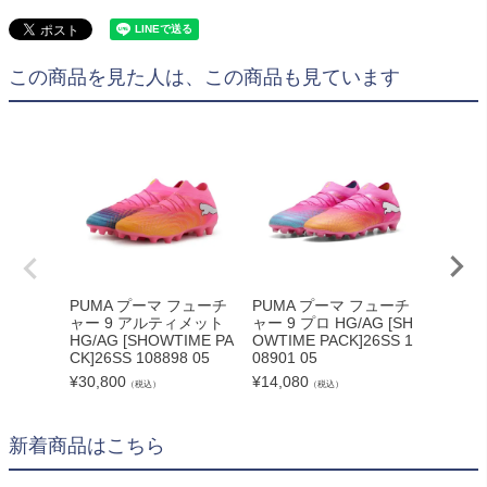
この商品を見た人は、この商品も見ています
PUMA プーマ フューチ
PUMA プーマ フューチ
PUMA
ャー 9 アルティメット
ャー 9 プロ HG/AG [SH
6 アル
HG/AG [SHOWTIME PA
OWTIME PACK]26SS 1
G [SHO
CK]26SS 108898 05
08901 05
6SS 10
¥
30,800
¥
14,080
¥
30,80
（税込）
（税込）
新着商品はこちら