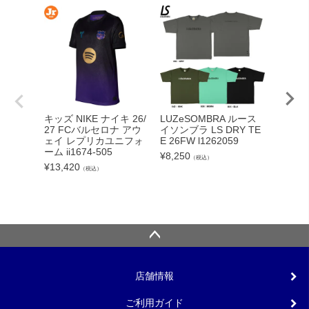
adid
キッズ NIKE ナイキ 26/
LUZeSOMBRA ルース
カーボー
27 FCバルセロナ アウ
イソンブラ LS DRY TE
クト26
ェイ レプリカユニフォ
E 26FW l1262059
ンカップ
ーム ii1674-505
¥
8,250
（税込）
lc
¥
13,420
（税込）
¥
5,540
店舗情報
ご利用ガイド