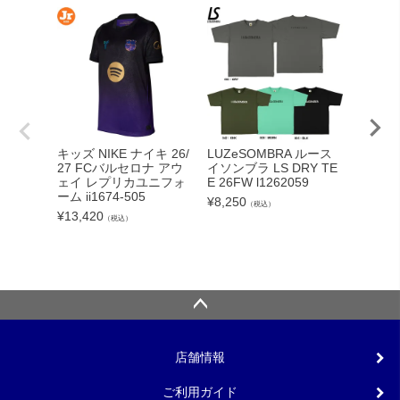
adid
キッズ NIKE ナイキ 26/
LUZeSOMBRA ルース
カーボー
27 FCバルセロナ アウ
イソンブラ LS DRY TE
クト26
ェイ レプリカユニフォ
E 26FW l1262059
ンカップ
ーム ii1674-505
¥
8,250
（税込）
lc
¥
13,420
（税込）
¥
5,540
店舗情報
ご利用ガイド