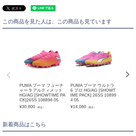
この商品を見た人は、この商品も見ています
PUMA プーマ フューチ
PUMA プーマ ウルトラ
PUMA
ャー 9 アルティメット
6 プロ HG/AG [SHOWT
ャー 9
HG/AG [SHOWTIME PA
IME PACK] 26SS 10899
FG [S
CK]26SS 108898 05
4 05
26SS 1
¥
30,800
¥
14,080
¥
35,20
（税込）
（税込）
新着商品はこちら