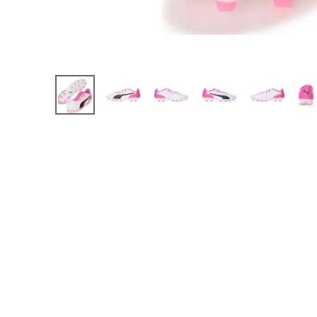
【JR】日本代表
【JR】クラブチーム
【JR】ナショナルチ
サッカーチームオ
日本代表
クラブチーム
ナショナルチーム
Jリーグ
ウェア
"NIKE|ナイキ
"adidas|アディダス