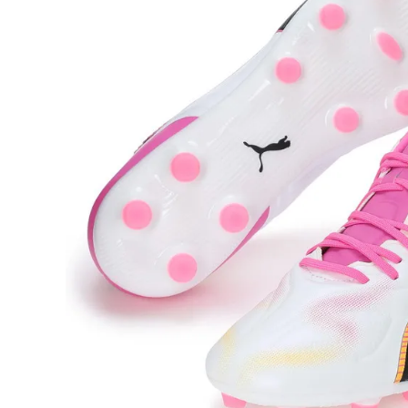
adidas x 松本山雅FC
ジュニア用フット
adidas選手着用商品
Jr サッカースパイク
adidas Matsumoto Yamaga Collection
Jr トレーニングシューズ
松本山雅FC商品SALEコーナー
Jr フットサルシューズ (
レプリカウェア
松本山雅FC商品SALEコーナー
日本代表
クラブチーム
【スクール生限定】松本山雅FCスクールウェア
ナショナルチーム
Jリーグ
ジュニアレプリカ