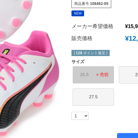
商品番号
108462-05
New Balance｜ニューバランス
チェルシーFC
NEW
ボールシューズ
UMBRO｜アンブロ
マンチェスターユ
メーカー希望価格
¥
15,
SVOLME｜スボルメ
アーセナルFC
¥
12
ATHLETA｜アスレタ
トッテナム・ホッ
販売価格
 (TURF)
hummel｜ヒュンメル
レスターシティ
INDOOR)
[
128
ポイント進呈 ]
LUZeSOMBRA｜ルースイソンブラ
ユヴェントスFC
サイズ
soccer junky｜Claudio Pandiani
ACミラン
25.5
× 売切
2
SOCCER NUT｜サッカーナッツ
インテル
Spazio｜スパッツィオ
ASローマ
Earls Court｜アールズコート
FCバイエルンミ
27.5
PENALTY｜ペナルティ
ボルシア・ドルト
GAVIC｜ガビック
PSG｜パリサン
reusch｜ロイシュ
オリンピックマル
ウェア
uhlsport｜ウールシュポルト
オリンピックリヨ