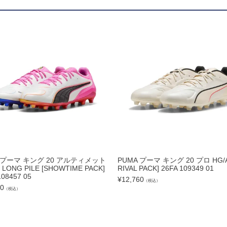
ドール
ARS｜ｽｳｨｰﾄｲﾔｰｽﾞ
ースイソンブラ
 プーマ キング 20 アルティメット
PUMA プーマ キング 20 プロ HG/A
 LONG PILE [SHOWTIME PACK]
RIVAL PACK] 26FA 109349 01
108457 05
¥
12,760
（税込）
o Pandiani
00
（税込）