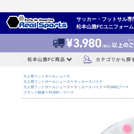
サッカー・フットサル専
松本山雅FCユニフォー
松本山雅FC商品
カテゴリから探
大人用フットボールシューズ
松本山雅FCユニフォーム
大人用フットボー
大人用フットボールシューズ
サッカースパイク
大人用フットボールシューズ
サッカースパイク
PUMA|プーマ
ブランド検索
PUMA｜プーマ
2026/27シーズン
サッカースパイク
2026シーズン
トレーニングシューズ
2025シーズン
フットサルシューズ
2024シーズン
ランニングシューズ
サンダル|カジュアル