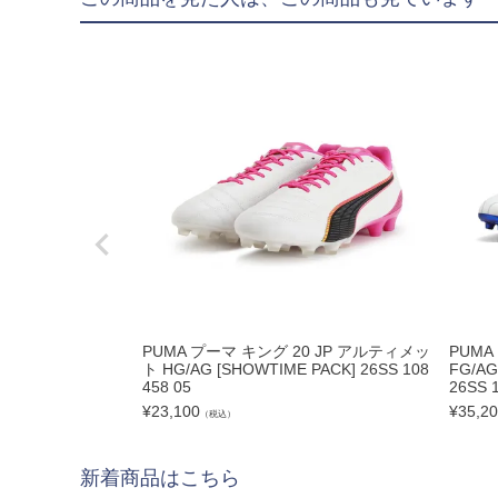
"goleador｜ゴレア
"gol.｜ゴル
"SY32 by SWEET YE
ジュニアウェア
NIKE|ナイキ
adidas|アディダス
PUMA|プーマ
SVOLME|スボルメ
LUZeSOMBRA|ル
PUMA プーマ キング 20 JP アルティメッ
PUMA
ト HG/AG [SHOWTIME PACK] 26SS 108
FG/AG
ATHLETA|アスレタ
458 05
26SS 
soccer junky|Claudi
¥
23,100
¥
35,2
（税込）
Spazio|スパッツィオ
新着商品はこちら
UMBRO|アンブロ