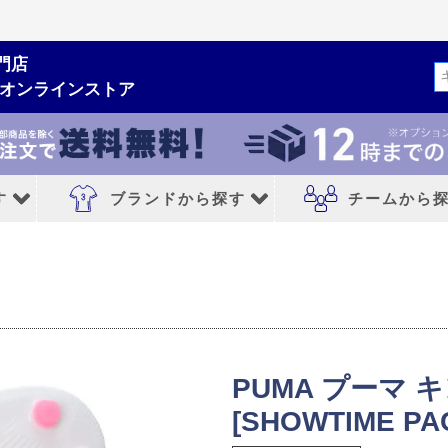
門店
検索
ムオンラインストア
す
ブランドから探す
チームから
ルシューズ
ブランドから探す
チームから探す
NIKE｜ナイキ
レアルマドリード
adidas｜アディダス
FCバルセロナ
PUMA プーマ キ
MIZUNO｜ミズノ
アトレチコマドリ
[SHOWTIME PAC
PUMA｜プーマ
マンチェスターシ
シューズ
asics｜アシックス
リバプールFC