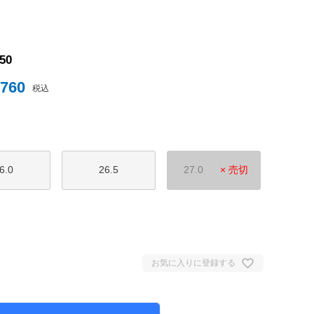
ナイテッド
950
,760
トスパーFC
税込
6.0
26.5
27.0
× 売切
ュンヘン
ムント
ジェルマン
お気に入りに登録する
セイユ
ン