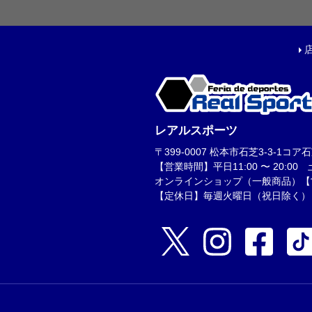
フットサルボール|ス
リフティング|ミニボ
ボールアクセサリー
サッカーアクセサ
レアルスポーツ
シューズケース|ジム
〒399-0007 松本市石芝3-3-1コア石芝1F
スポーツバッグ|カジ
【営業時間】平日11:00 〜 20:00 土日
シンガード
オンラインショップ（一般商品）【営業時
【定休日】毎週火曜日（祝日除く）
シューレース
取り替え式スタッド|
お手入れグッズ
インソール
サポーター|プロテク
レフェリーアイテム