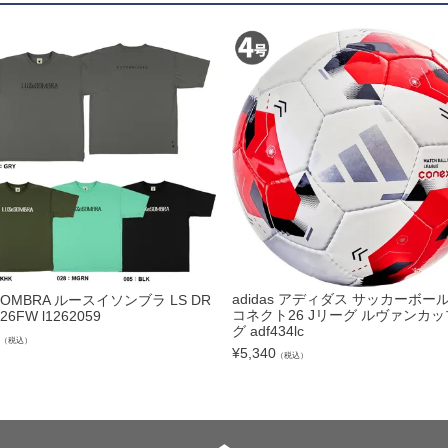
ズコート
品
ブ
リー
adidas アディダス サッカーボール
SOMBRA ルースイソンブラ LS DR
コネクト26 Jリーグ ルヴァンカッ
 26FW l1262059
グ adf434lc
（税込）
¥
5,340
（税込）