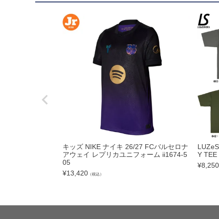
hummel|ヒュンメル
Earls Court|アール
その他
ゴールキーパー用
ゴールキーパーグロー
メンテナンス用品
ゴールキーパーウェア
サポーター｜アクセサ
キッズ NIKE ナイキ 26/27 FCバルセロナ
LUZe
アウェイ レプリカユニフォーム ii1674-5
Y TEE
サッカーボール
05
¥
8,250
¥
13,420
（税込）
サッカーボール5号球
サッカーボール4号球
サッカーボール3号球