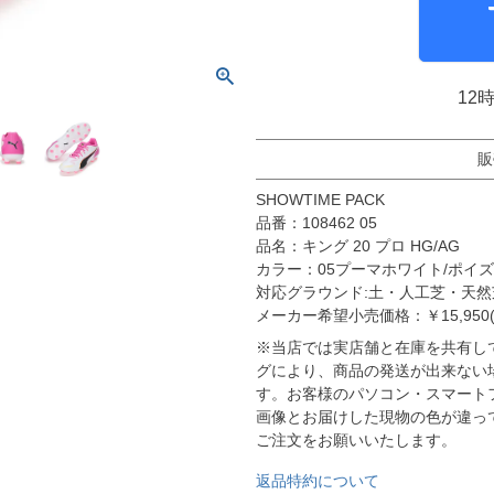
molten｜モルテン
アヤックス
FOOOOTY｜フーティ
セルティック
Klitchit｜クリッチ
インテル・マイア
ーム
12
Desporte｜デスポルチ
リーベルプレート
goleador｜ゴレアドール
日本代表
フィシャルグッズ
販
SULLO｜スージョ
ドイツ代表
SHOWTIME PACK
gol.｜ゴル
スペイン代表
品番：108462 05
TABIO｜タビオ
ベルギー代表
品名：キング 20 プロ HG/AG
カラー：05プーマホワイト/ポイ
TAPEDESIGN｜テープデザイン
フランス代表
対応グラウンド:土・人工芝・天然
Goodsman｜グッズマン
ポルトガル代表
メーカー希望小売価格：￥15,950(
HOSOCCER｜エイチオーサッカー
イングランド代表
※当店では実店舗と在庫を共有し
グにより、商品の発送が出来ない
SY32 by SWEET YEARS｜ｽｳｨｰﾄｲﾔｰｽﾞ
クロアチア代表
す。お客様のパソコン・スマート
sfida｜スフィーダ
オランダ代表
画像とお届けした現物の色が違っ
ご注文をお願いいたします。
ZAMST｜ザムスト
ナイジェリア代表
返品特約について
MCDAVID｜マクダビッド
イタリア代表