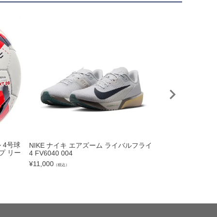
 4号球
NIKE ナイキ エアズーム ライバルフライ
《予約 8月中旬発送
プ リー
4 FV6040 004
26/27 リバプー
リカユニフォーム zm
¥
11,000
（税込）
¥
14,300
（税込）