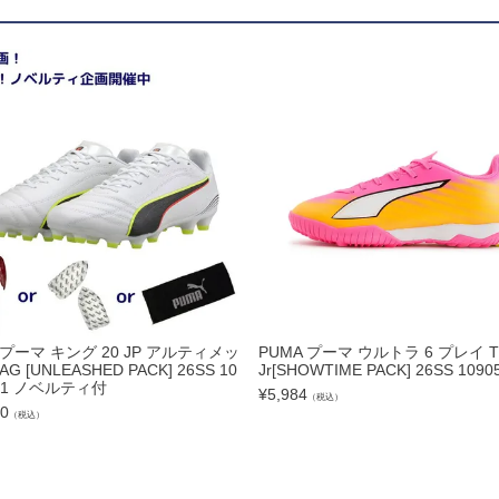
ドール
ARS｜ｽｳｨｰﾄｲﾔｰｽﾞ
ースイソンブラ
 プーマ キング 20 JP アルティメッ
PUMA プーマ ウルトラ 6 プレイ T
AG [UNLEASHED PACK] 26SS 10
Jr[SHOWTIME PACK] 26SS 1090
 01 ノベルティ付
¥
5,984
（税込）
o Pandiani
90
（税込）