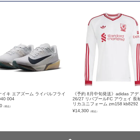
ズコート
品
ブ
リー
E ナイキ エアズーム ライバルフライ
《予約 8月中旬発送》adidas ア
040 004
26/27 リバプールFC アウェイ 長
リカユニフォーム zm158 kb8292
0
（税込）
¥
14,300
（税込）