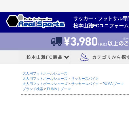
サッカー・フットサル専
松本山雅FCユニフォー
松本山雅FC商品
カテゴリから探
大人用フットボールシューズ
松本山雅FCユニフォーム
大人用フットボー
大人用フットボールシューズ
サッカースパイク
大人用フットボールシューズ
サッカースパイク
PUMA|プーマ
ブランド検索
PUMA｜プーマ
2026/27シーズン
サッカースパイク
2026シーズン
トレーニングシューズ
2025シーズン
フットサルシューズ
2024シーズン
ランニングシューズ
サンダル|カジュアル