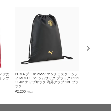
PUMA プーマ 2
PUMA プーマ 26/27 マンチェスターシテ
ディダス
ィ プレマッチシャツ
ィ MCFC ESS ジムサック ブラック 0929
袖 レプ
2
11-02 ナップサック 海外クラブ 13L ブラ
ック
¥
8,250
（税込）
¥
2,200
（税込）