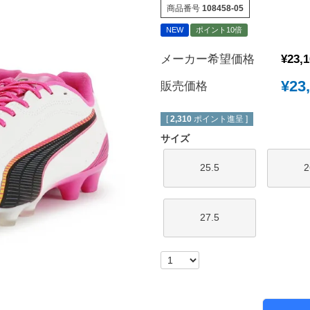
商品番号
108458-05
New Balance｜ニューバランス
チェルシーFC
NEW
ポイント10倍
ボールシューズ
UMBRO｜アンブロ
マンチェスターユ
メーカー希望価格
¥
23,
SVOLME｜スボルメ
アーセナルFC
¥
23
ATHLETA｜アスレタ
トッテナム・ホッ
販売価格
 (TURF)
hummel｜ヒュンメル
レスターシティ
INDOOR)
[
2,310
ポイント進呈 ]
LUZeSOMBRA｜ルースイソンブラ
ユヴェントスFC
サイズ
soccer junky｜Claudio Pandiani
ACミラン
25.5
2
SOCCER NUT｜サッカーナッツ
インテル
Spazio｜スパッツィオ
ASローマ
Earls Court｜アールズコート
FCバイエルンミ
27.5
PENALTY｜ペナルティ
ボルシア・ドルト
GAVIC｜ガビック
PSG｜パリサン
reusch｜ロイシュ
オリンピックマル
ウェア
uhlsport｜ウールシュポルト
オリンピックリヨ