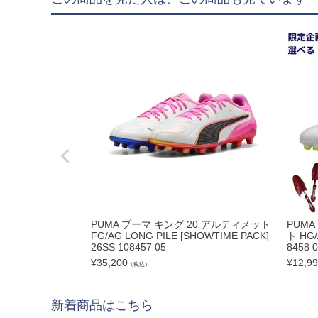
"goleador｜ゴレア
"gol.｜ゴル
"SY32 by SWEET YE
ジュニアウェア
NIKE|ナイキ
adidas|アディダス
PUMA|プーマ
SVOLME|スボルメ
LUZeSOMBRA|ル
PUMA プーマ キング 20 アルティメット
PUMA
FG/AG LONG PILE [SHOWTIME PACK]
ト HG/
ATHLETA|アスレタ
26SS 108457 05
8458
soccer junky|Claudi
¥
35,200
¥
12,9
（税込）
Spazio|スパッツィオ
新着商品はこちら
UMBRO|アンブロ