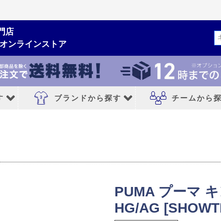
門店
検索
ムオンラインストア
す
ブランドから探す
チームから
ルシューズ
ブランドから探す
チームから探す
NIKE｜ナイキ
レアルマドリード
adidas｜アディダス
FCバルセロナ
PUMA プーマ 
MIZUNO｜ミズノ
アトレチコマドリ
HG/AG [SHOWTI
PUMA｜プーマ
マンチェスターシ
シューズ
asics｜アシックス
リバプールFC