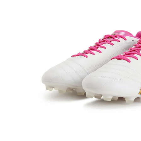
adidas x 松本山雅FC
ジュニア用フット
adidas選手着用商品
Jr サッカースパイク
adidas Matsumoto Yamaga Collection
Jr トレーニングシューズ
松本山雅FC商品SALEコーナー
Jr フットサルシューズ (
レプリカウェア
松本山雅FC商品SALEコーナー
日本代表
クラブチーム
【スクール生限定】松本山雅FCスクールウェア
ナショナルチーム
Jリーグ
ジュニアレプリカ