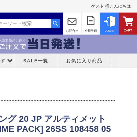
ゲスト 様こんにちは
CART
お問合せ
会員登録
LOGIN
探す
SALE一覧
お気に入り商品
キング 20 JP アルティメット
ッド
ME PACK] 26SS 108458 05
ティFC