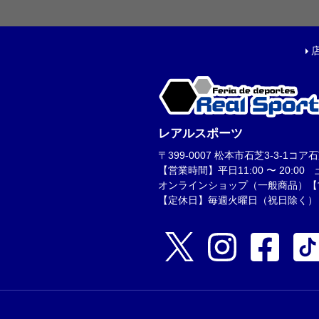
フットサルボール|ス
リフティング|ミニボ
ボールアクセサリー
サッカーアクセサ
レアルスポーツ
シューズケース|ジム
〒399-0007 松本市石芝3-3-1コア石芝1F
スポーツバッグ|カジ
【営業時間】平日11:00 〜 20:00 土日
シンガード
オンラインショップ（一般商品）【営業時
【定休日】毎週火曜日（祝日除く）
シューレース
取り替え式スタッド|
お手入れグッズ
インソール
サポーター|プロテク
レフェリーアイテム