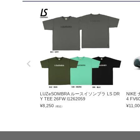
hummel|ヒュンメル
Earls Court|アール
その他
ゴールキーパー用
ゴールキーパーグロー
メンテナンス用品
ゴールキーパーウェア
サポーター｜アクセサ
LUZeSOMBRA ルースイソンブラ LS DR
NIK
Y TEE 26FW l1262059
4 FV6
サッカーボール
¥
8,250
¥
11,00
（税込）
サッカーボール5号球
サッカーボール4号球
サッカーボール3号球