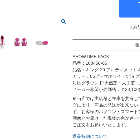
molten｜モルテン
アヤックス
FOOOOTY｜フーティ
セルティック
Klitchit｜クリッチ
インテル・マイア
ーム
12
Desporte｜デスポルチ
リーベルプレート
goleador｜ゴレアドール
日本代表
フィシャルグッズ
販
SULLO｜スージョ
ドイツ代表
SHOWTIME PACK
gol.｜ゴル
スペイン代表
品番：108458-05
TABIO｜タビオ
ベルギー代表
品名：キング 20 アルティメット JP
カラー：05プーマホワイト/ポイ
TAPEDESIGN｜テープデザイン
フランス代表
対応グラウンド:天然芝・人工芝・
Goodsman｜グッズマン
ポルトガル代表
メーカー希望小売価格：￥23,100(
HOSOCCER｜エイチオーサッカー
イングランド代表
※当店では実店舗と在庫を共有し
グにより、商品の発送が出来ない
SY32 by SWEET YEARS｜ｽｳｨｰﾄｲﾔｰｽﾞ
クロアチア代表
す。お客様のパソコン・スマート
sfida｜スフィーダ
オランダ代表
画像とお届けした現物の色が違っ
ご注文をお願いいたします。
ZAMST｜ザムスト
ナイジェリア代表
返品特約について
MCDAVID｜マクダビッド
イタリア代表