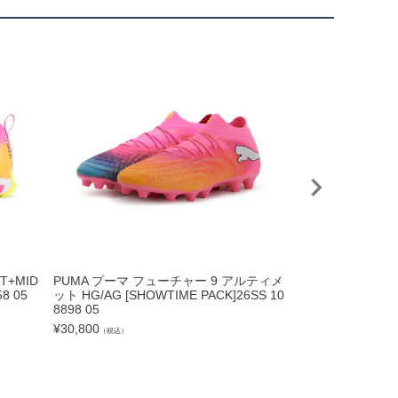
T+MID
PUMA プーマ フューチャー 9 アルティメ
asics アシックス D
58 05
ット HG/AG [SHOWTIME PACK]26SS 10
HITE/MIDNIGHT 
8898 05
¥
18,700
（税込）
¥
30,800
（税込）