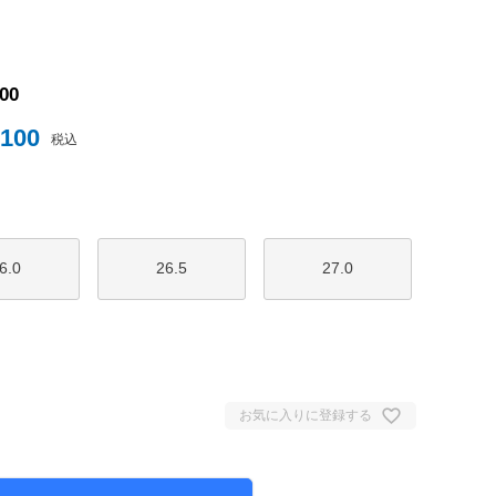
ナイテッド
100
,100
トスパーFC
税込
6.0
26.5
27.0
ュンヘン
ムント
ジェルマン
お気に入りに登録する
セイユ
ン