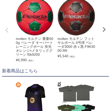
【mol
molten モルテン 重量60
molten モルテン フット
ッカーボ
0g ペレーダ キーパート
サルボール 4号球 ペレ
ァンタッ
レーニングボール 蛍光
ーダ3000 赤ｘ黒 F9K30
5000
オレンジ×メタリックグ
00-RK
リーン f5k9200
¥
17,72
¥
5,540
（税込）
¥
6,990
（税込）
新着商品はこちら