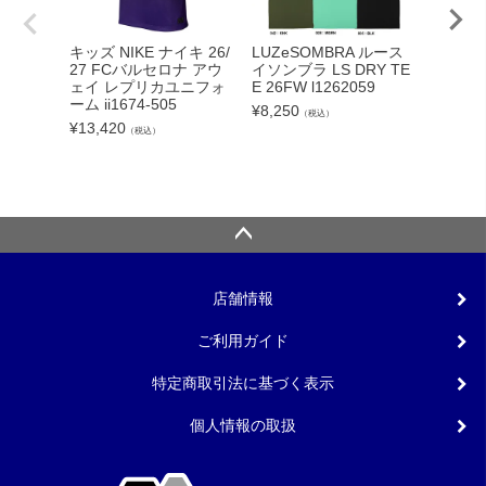
adid
キッズ NIKE ナイキ 26/
LUZeSOMBRA ルース
カーボー
27 FCバルセロナ アウ
イソンブラ LS DRY TE
クト26
ェイ レプリカユニフォ
E 26FW l1262059
ンカップ
ーム ii1674-505
¥
8,250
（税込）
lc
¥
13,420
（税込）
¥
5,540
店舗情報
ご利用ガイド
特定商取引法に基づく表示
個人情報の取扱