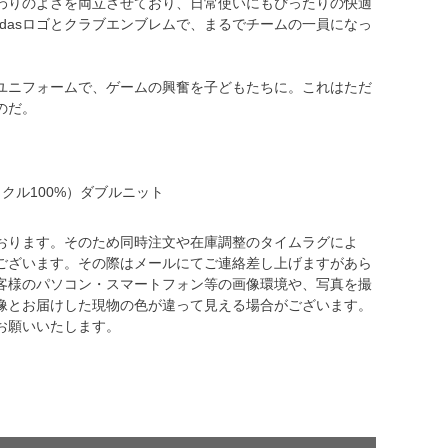
わりのよさを両立させており、日常使いにもぴったりの快適
idasロゴとクラブエンブレムで、まるでチームの一員になっ
ユニフォームで、ゲームの興奮を子どもたちに。これはただ
のだ。
クル100%）ダブルニット
おります。そのため同時注文や在庫調整のタイムラグによ
ございます。その際はメールにてご連絡差し上げますがあら
客様のパソコン・スマートフォン等の画像環境や、写真を撮
像とお届けした現物の色が違って見える場合がございます。
お願いいたします。