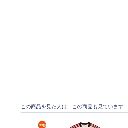
"goleador｜ゴレア
"gol.｜ゴル
"SY32 by SWEET YE
ジュニアウェア
NIKE|ナイキ
adidas|アディダス
PUMA|プーマ
SVOLME|スボルメ
LUZeSOMBRA|ル
ATHLETA|アスレタ
soccer junky|Claudi
この商品を見た人は、この商品も見ています
Spazio|スパッツィオ
UMBRO|アンブロ