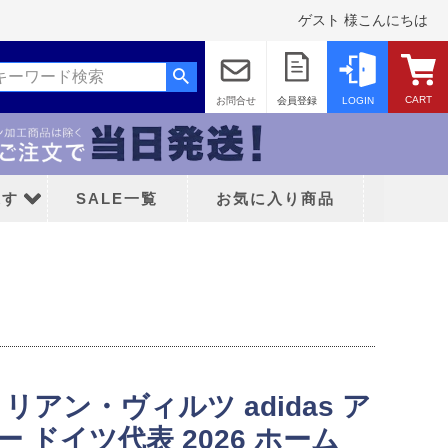
ゲスト 様こんにちは
CART
お問合せ
会員登録
LOGIN
探す
SALE一覧
お気に入り商品
ッド
ロリアン・ヴィルツ adidas ア
ティFC
 ドイツ代表 2026 ホーム