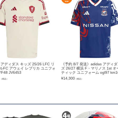
ズコート
品
ブ
as アディダス キッズ 25/26 LFC リ
《予約 8/7 発送》adidas アディ
ルFC アウェイ レプリカ ユニフォ
ズ 26/27 横浜 F・マリノス 1st 
リー
F48 JV6453
ティック ユニフォーム ogl97 km1
¥
14,300
（税込）
（税込）