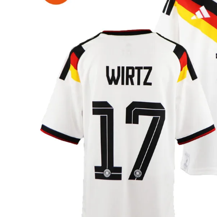
adidas x 松本山雅FC
ジュニア用フット
adidas選手着用商品
Jr サッカースパイク
adidas Matsumoto Yamaga Collection
Jr トレーニングシューズ
松本山雅FC商品SALEコーナー
Jr フットサルシューズ (
レプリカウェア
松本山雅FC商品SALEコーナー
日本代表
クラブチーム
【スクール生限定】松本山雅FCスクールウェア
ナショナルチーム
Jリーグ
ジュニアレプリカ