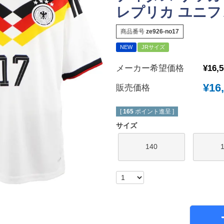
レプリカ ユニフォー
New Balance｜ニューバランス
チェルシーFC
ボールシューズ
UMBRO｜アンブロ
マンチェスターユ
商品番号
ze926-no17
SVOLME｜スボルメ
アーセナルFC
NEW
JRサイズ
ATHLETA｜アスレタ
トッテナム・ホッ
メーカー希望価格
¥
16,
 (TURF)
hummel｜ヒュンメル
レスターシティ
INDOOR)
¥
16
販売価格
LUZeSOMBRA｜ルースイソンブラ
ユヴェントスFC
soccer junky｜Claudio Pandiani
ACミラン
[
165
ポイント進呈 ]
SOCCER NUT｜サッカーナッツ
インテル
サイズ
Spazio｜スパッツィオ
ASローマ
140
Earls Court｜アールズコート
FCバイエルンミ
PENALTY｜ペナルティ
ボルシア・ドルト
GAVIC｜ガビック
PSG｜パリサン
reusch｜ロイシュ
オリンピックマル
ウェア
uhlsport｜ウールシュポルト
オリンピックリヨ