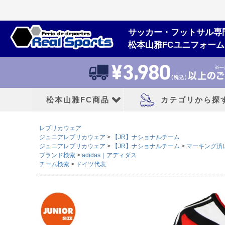
サッカー・フットサル専
松本山雅FCユニフォー
松本山雅FC商品
カテゴリから探
レプリカウェア
松本山雅FCユニフォーム
大人用フットボー
ジュニアレプリカウェア
【JR】ナショナルチーム
ジュニアレプリカウェア
【JR】ナショナルチーム
マーキング済
ブランド検索
adidas｜アディダス
2026/27シーズン
サッカースパイク
チーム検索
ドイツ代表
2026シーズン
トレーニングシューズ
2025シーズン
フットサルシューズ
2024シーズン
ランニングシューズ
サンダル|カジュアル