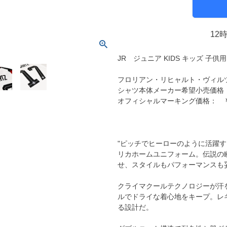
molten｜モルテン
アヤックス
FOOOOTY｜フーティ
セルティック
12
Klitchit｜クリッチ
インテル・マイア
ーム
Desporte｜デスポルチ
リーベルプレート
JR ジュニア KIDS キッズ 子供用
goleador｜ゴレアドール
日本代表
フィシャルグッズ
フロリアン・リヒャルト・ヴィル
SULLO｜スージョ
ドイツ代表
シャツ本体メーカー希望小売価格 ￥9
gol.｜ゴル
スペイン代表
オフィシャルマーキング価格： ￥7
TABIO｜タビオ
ベルギー代表
TAPEDESIGN｜テープデザイン
フランス代表
"ピッチでヒーローのように活躍す
Goodsman｜グッズマン
ポルトガル代表
リカホームユニフォーム。伝説の
HOSOCCER｜エイチオーサッカー
イングランド代表
せ、スタイルもパフォーマンスも
SY32 by SWEET YEARS｜ｽｳｨｰﾄｲﾔｰｽﾞ
クロアチア代表
クライマクールテクノロジーが汗
sfida｜スフィーダ
オランダ代表
ルでドライな着心地をキープ。レ
ZAMST｜ザムスト
ナイジェリア代表
る設計だ。
MCDAVID｜マクダビッド
イタリア代表