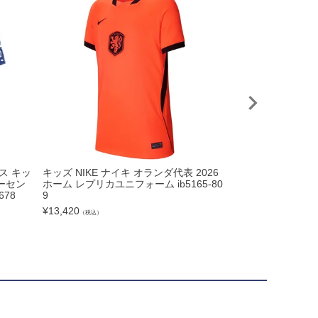
ダス キッ
キッズ NIKE ナイキ オランダ代表 2026
adidas アディダ
オーセン
ホーム レプリカユニフォーム ib5165-80
ナルFC プレマッチジ
678
9
99
¥
13,420
¥
5,005
（税込）
（税込）