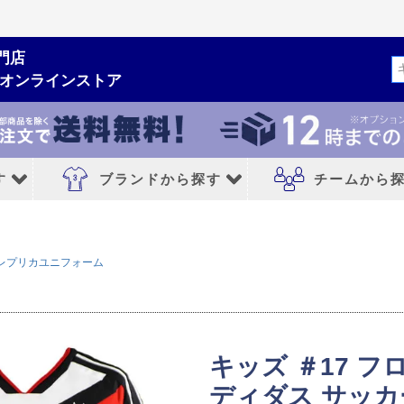
門店
検索
ムオンラインストア
す
ブランドから探す
チームから
ルシューズ
ブランドから探す
チームから探す
レプリカユニフォーム
NIKE｜ナイキ
レアルマドリード
adidas｜アディダス
FCバルセロナ
MIZUNO｜ミズノ
アトレチコマドリ
キッズ ＃17 フ
PUMA｜プーマ
マンチェスターシ
ディダス サッカー
シューズ
asics｜アシックス
リバプールFC