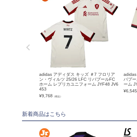
hummel|ヒュンメル
Earls Court|アール
その他
ゴールキーパー用
ゴールキーパーグロー
メンテナンス用品
ゴールキーパーウェア
adidas アディダス キッズ ＃7 フロリア
adid
ン・ヴィルツ 25/26 LFC リバプールFC
バプー
サポーター｜アクセサ
ホーム レプリカユニフォーム JYF48 JV6
ーム JY
453
¥
6,545
¥
9,768
（税込）
サッカーボール
新着商品はこちら
サッカーボール5号球
サッカーボール4号球
サッカーボール3号球