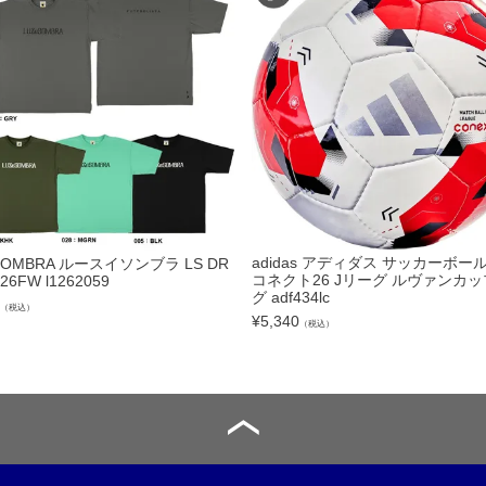
トリートボール
ール
リー
サック
ュアルバック
adidas アディダス サッカーボール
SOMBRA ルースイソンブラ LS DR
コネクト26 Jリーグ ルヴァンカッ
 26FW l1262059
グ adf434lc
（税込）
¥
5,340
（税込）
レンチ
ター