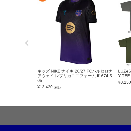
フットサルボール|ス
リフティング|ミニボ
ボールアクセサリー
サッカーアクセサ
シューズケース|ジム
スポーツバッグ|カジ
キッズ NIKE ナイキ 26/27 FCバルセロナ
LUZe
シンガード
アウェイ レプリカユニフォーム ii1674-5
Y TEE
05
¥
8,250
シューレース
¥
13,420
（税込）
取り替え式スタッド|
お手入れグッズ
インソール
サポーター|プロテク
レフェリーアイテム