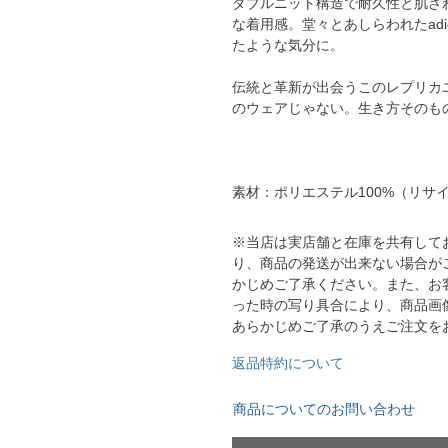
ダブルニット構造で耐久性と肌ざ
YASUDA｜ヤスダ
ブラジル代表
な着用感。堂々とあしらわれたad
たような気分に。
BMZ
アルゼンチン代表
FINTA｜フィンタ
アメリカ代表
伝統と革新が出会うこのレプリカ
ルースイソンブラ
のウェアじゃない。生き方そのも
メキシコ代表
io Pandiani
ッカーナッツ
素材：ポリエステル100%（リサイ
※当店は実店舗と在庫を共有して
ル
り、商品の発送が出来ない場合が
かじめご了承ください。また、お
った時の写り具合により、商品画
あらかじめご了承のうえご注文を
ィ
返品特約について
ルズコート
商品についてのお問い合わせ