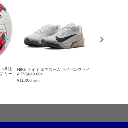
 4号球
NIKE ナイキ エアズーム ライバルフライ
《予約 8月中旬発送
プ リー
4 FV6040 004
26/27 リバプー
リカユニフォーム zm
¥
11,000
（税込）
¥
14,300
（税込）