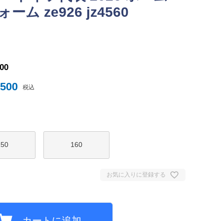
ム ze926 jz4560
ナイテッド
トスパーFC
500
,500
税込
150
160
ュンヘン
ムント
お気に入りに登録する
ジェルマン
セイユ
ン
カートに追加