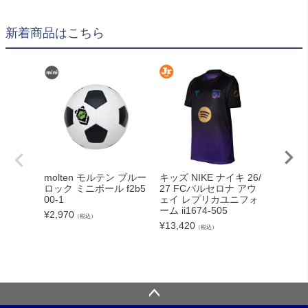
新着商品はこちら
molten モルテン ブルー
キッズ NIKE ナイキ 26/
LUZe
ロック ミニボール f2b5
27 FCバルセロナ アウ
イソンブ
00-1
ェイ レプリカユニフォ
E 26FW
ーム ii1674-505
¥
2,970
¥
8,250
（税込）
¥
13,420
（税込）