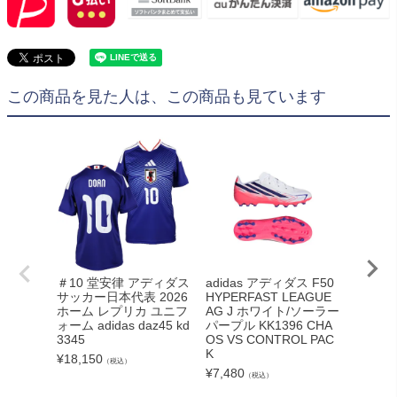
この商品を見た人は、この商品も見ています
＃10 堂安律 アディダス
adidas アディダス F50
＃8 久保
サッカー日本代表 2026
HYPERFAST LEAGUE
ディダ
ホーム レプリカ ユニフ
AG J ホワイト/ソーラー
代表20
ォーム adidas daz45 kd
パープル KK1396 CHA
カ ユニ
3345
OS VS CONTROL PAC
kd3345
K
¥
18,150
¥
18,15
（税込）
¥
7,480
（税込）