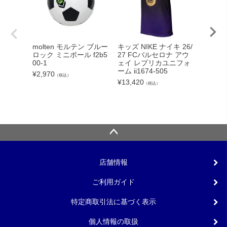
molten モルテン ブルー
キッズ NIKE ナイキ 26/
LUZe
ロック ミニボール f2b5
27 FCバルセロナ アウ
イソンブ
00-1
ェイ レプリカユニフォ
E 26FW
ーム ii1674-505
¥
2,970
¥
8,250
（税込）
¥
13,420
（税込）
店舗情報
ご利用ガイド
特定商取引法に基づく表示
個人情報の取扱