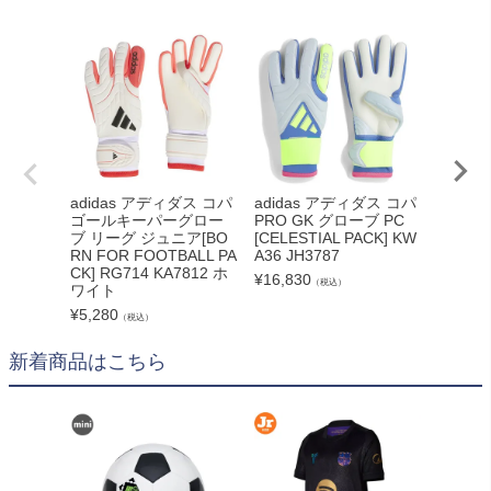
adidas アディダス コパ
adidas アディダス コパ
Uhlsp
ゴールキーパーグロー
PRO GK グローブ PC
ルト 
ブ リーグ ジュニア[BO
[CELESTIAL PACK] KW
ソフト 
RN FOR FOOTBALL PA
A36 JH3787
93 01
CK] RG714 KA7812 ホ
¥
16,830
¥
7,326
（税込）
ワイト
¥
5,280
（税込）
新着商品はこちら