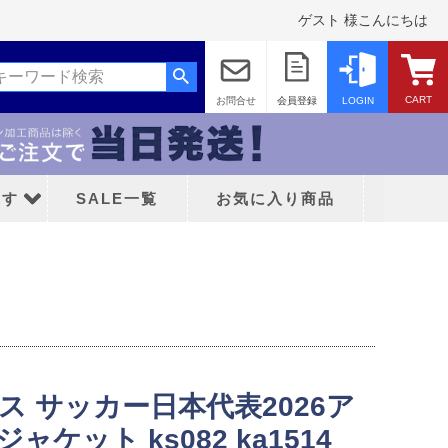
ゲスト 様こんにちは
CART
お問合せ
会員登録
LOGIN
探す
SALE一覧
お気に入り商品
ッド
ィダス サッカー日本代表2026ア
ティFC
ケット ks082 ka1514