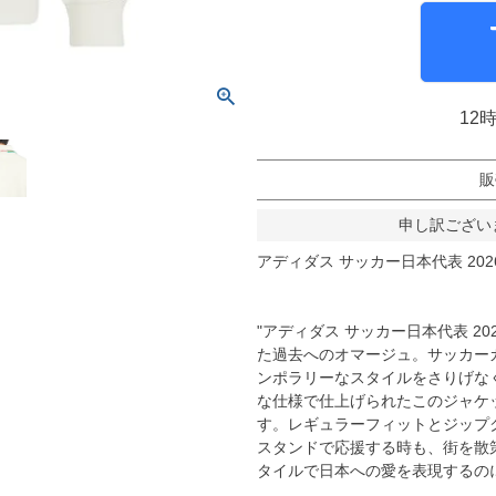
molten｜モルテン
アヤックス
FOOOOTY｜フーティ
セルティック
Klitchit｜クリッチ
インテル・マイア
ーム
Desporte｜デスポルチ
リーベルプレート
12
goleador｜ゴレアドール
日本代表
フィシャルグッズ
SULLO｜スージョ
ドイツ代表
販
gol.｜ゴル
スペイン代表
申し訳ござい
TABIO｜タビオ
ベルギー代表
アディダス サッカー日本代表 20
TAPEDESIGN｜テープデザイン
フランス代表
Goodsman｜グッズマン
ポルトガル代表
"アディダス サッカー日本代表 2
HOSOCCER｜エイチオーサッカー
イングランド代表
た過去へのオマージュ。サッカー
ンポラリーなスタイルをさりげな
SY32 by SWEET YEARS｜ｽｳｨｰﾄｲﾔｰｽﾞ
クロアチア代表
な仕様で仕上げられたこのジャケ
sfida｜スフィーダ
オランダ代表
す。レギュラーフィットとジップ
スタンドで応援する時も、街を散
ZAMST｜ザムスト
ナイジェリア代表
タイルで日本への愛を表現するの
MCDAVID｜マクダビッド
イタリア代表