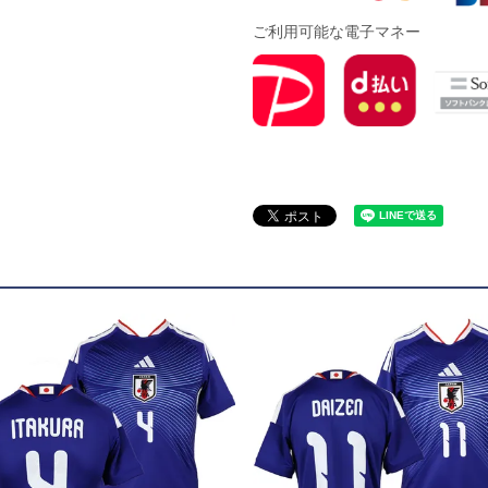
ドール
ご利用可能な電子マネー
ARS｜ｽｳｨｰﾄｲﾔｰｽﾞ
ースイソンブラ
o Pandiani