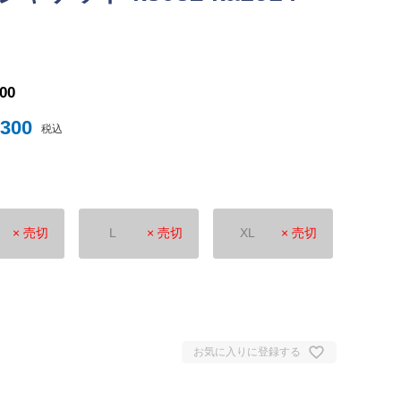
ナイテッド
300
トスパーFC
,300
税込
× 売切
L
× 売切
XL
× 売切
ュンヘン
ムント
ジェルマン
お気に入りに登録する
セイユ
ン