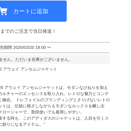
カートに追加
ミCF
時までのご注文で当日発送！
売期間
2026/03/20 18:00
〜
ません。ただいま在庫がございません。
26 アウェイ アンセムジャケット
026 アウェイ アンセムジャケットは、モダンなひねりを加え
カルチャーのエッセンスを取り入れ、レトロな魅力とコンテ
く融合。 トレフォイルのブランディングとさりげないレトロ
ットは、伝統に根ざしながらもモダンなルックスを醸し出
クロージャーで、普段使いでも着用しやすい。
策する時も、このアディダスのジャケットは、人目を引くス
に頼りになるアイテム。"