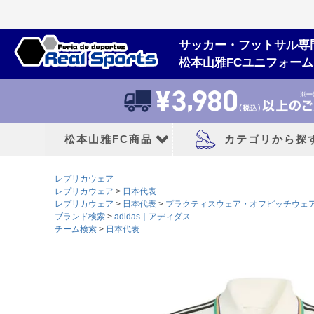
サッカー・フットサル専
松本山雅FCユニフォー
松本山雅FC商品
カテゴリから探
レプリカウェア
松本山雅FCユニフォーム
大人用フットボー
レプリカウェア
日本代表
レプリカウェア
日本代表
プラクティスウェア・オフピッチウェ
ブランド検索
adidas｜アディダス
2026/27シーズン
サッカースパイク
チーム検索
日本代表
2026シーズン
トレーニングシューズ
2025シーズン
フットサルシューズ
2024シーズン
ランニングシューズ
サンダル|カジュアル