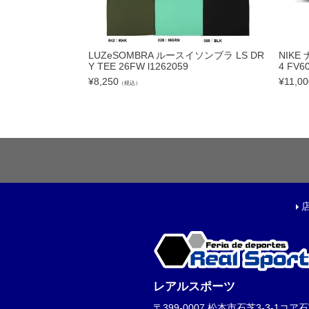
フットサルボール|ス
リフティング|ミニボ
LUZeSOMBRA ルースイソンブラ LS DR
NIK
ボールアクセサリー
Y TEE 26FW l1262059
4 FV6
¥
8,250
¥
11,00
（税込）
サッカーアクセサ
シューズケース|ジム
スポーツバッグ|カジ
シンガード
シューレース
取り替え式スタッド|
お手入れグッズ
インソール
サポーター|プロテク
レアルスポーツ
レフェリーアイテム
〒399-0007 松本市石芝3-3-1コア石芝1F