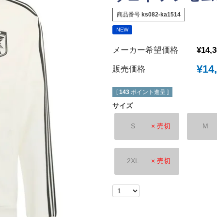
New Balance｜ニューバランス
チェルシーFC
商品番号
ks082-ka1514
ボールシューズ
UMBRO｜アンブロ
マンチェスターユ
NEW
SVOLME｜スボルメ
アーセナルFC
メーカー希望価格
¥
14,
ATHLETA｜アスレタ
トッテナム・ホッ
 (TURF)
¥
14
販売価格
hummel｜ヒュンメル
レスターシティ
INDOOR)
LUZeSOMBRA｜ルースイソンブラ
ユヴェントスFC
[
143
ポイント進呈 ]
soccer junky｜Claudio Pandiani
ACミラン
サイズ
SOCCER NUT｜サッカーナッツ
インテル
S
× 売切
M
Spazio｜スパッツィオ
ASローマ
Earls Court｜アールズコート
FCバイエルンミ
2XL
× 売切
PENALTY｜ペナルティ
ボルシア・ドルト
GAVIC｜ガビック
PSG｜パリサン
reusch｜ロイシュ
オリンピックマル
ウェア
uhlsport｜ウールシュポルト
オリンピックリヨ