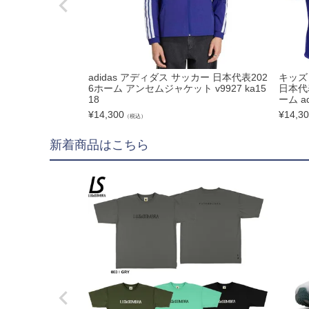
hummel|ヒュンメル
Earls Court|アール
その他
adidas アディダス サッカー 日本代表202
キッズ
ゴールキーパー用
6ホーム アンセムジャケット v9927 ka15
日本代
18
ーム ad
¥
14,300
¥
14,3
（税込）
ゴールキーパーグロー
新着商品はこちら
メンテナンス用品
ゴールキーパーウェア
サポーター｜アクセサ
サッカーボール
サッカーボール5号球
サッカーボール4号球
サッカーボール3号球