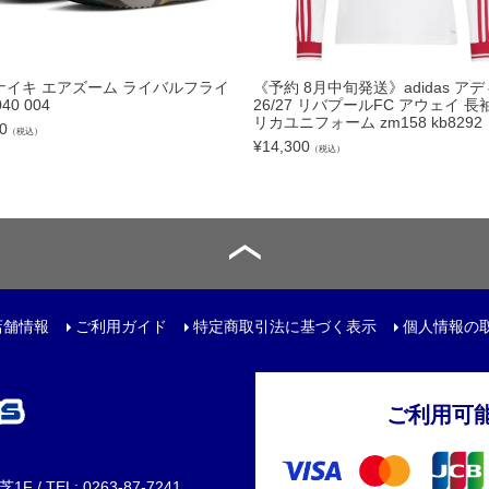
トリートボール
ール
E ナイキ エアズーム ライバルフライ
《予約 8月中旬発送》adidas ア
040 004
26/27 リバプールFC アウェイ 長
リカユニフォーム zm158 kb8292
0
（税込）
リー
¥
14,300
（税込）
サック
ュアルバック
店舗情報
ご利用ガイド
特定商取引法に基づく表示
個人情報の
レンチ
ご利用可
ター
 / TEL: 0263-87-7241