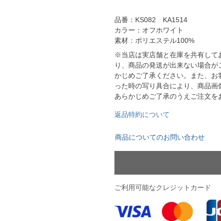
YASUDA｜ヤスダ
ブラジル代表
品番：KS082 KA1514
BMZ
アルゼンチン代表
カラー：オフホワイト
FINTA｜フィンタ
アメリカ代表
素材：ポリエステル100%
ルースイソンブラ
メキシコ代表
※当店は実店舗と在庫を共有して
り、商品の発送が出来ない場合が
かじめご了承ください。また、お
io Pandiani
った時の写り具合により、商品画
ッカーナッツ
あらかじめご了承のうえご注文を
返品特約について
ル
商品についてのお問い合わせ
ィ
ご利用可能なクレジットカード
ルズコート