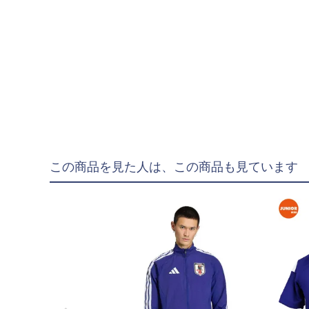
"goleador｜ゴレア
"gol.｜ゴル
"SY32 by SWEET YE
ジュニアウェア
NIKE|ナイキ
adidas|アディダス
この商品を見た人は、この商品も見ています
PUMA|プーマ
SVOLME|スボルメ
LUZeSOMBRA|ル
ATHLETA|アスレタ
soccer junky|Claudi
Spazio|スパッツィオ
UMBRO|アンブロ