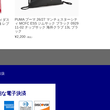
PUMA プーマ 2
PUMA プーマ 26/27 マンチェスターシテ
ディダス
ィ プレマッチシャツ
ィ MCFC ESS ジムサック ブラック 0929
袖 レプ
2
11-02 ナップサック 海外クラブ 13L ブラ
ック
¥
8,250
（税込）
¥
2,200
（税込）
取扱
能な電子決済