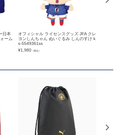
ー日本
オフィシャル ライセンスグッズ JFA クレ
hummel ヒュン
フォーム
ヨンしんちゃん ぬいぐるみ しんのすけ k
MICROFIT HAS1
s-5549361ss
¥
15,840
（税込）
¥
1,980
（税込）