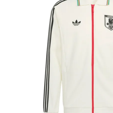
adidas x 松本山雅FC
ジュニア用フット
adidas選手着用商品
Jr サッカースパイク
adidas Matsumoto Yamaga Collection
Jr トレーニングシューズ
松本山雅FC商品SALEコーナー
Jr フットサルシューズ (
レプリカウェア
松本山雅FC商品SALEコーナー
日本代表
クラブチーム
【スクール生限定】松本山雅FCスクールウェア
ナショナルチーム
Jリーグ
ジュニアレプリカ