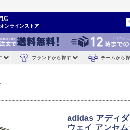
門店
検索
ムオンラインストア
す
ブランドから探す
チームから
ルシューズ
ブランドから探す
チームから探す
ア
NIKE｜ナイキ
レアルマドリード
adidas｜アディダス
FCバルセロナ
MIZUNO｜ミズノ
アトレチコマドリ
adidas アデ
PUMA｜プーマ
マンチェスターシ
ウェイ アンセムジャ
シューズ
asics｜アシックス
リバプールFC