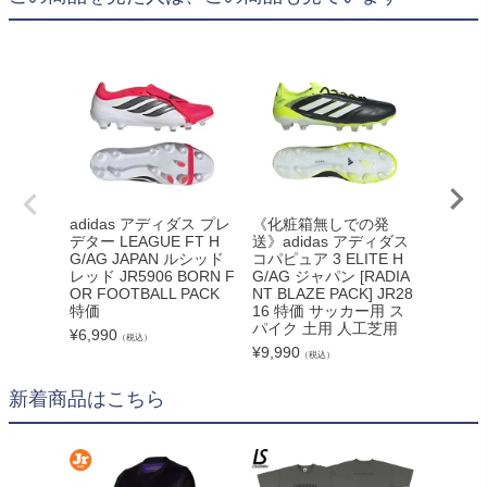
adidas アディダス プレ
《化粧箱無しでの発
adid
デター LEAGUE FT H
送》adidas アディダス
デター L
G/AG JAPAN ルシッド
コパピュア 3 ELITE H
G/AG 
レッド JR5906 BORN F
G/AG ジャパン [RADIA
ック KI
OR FOOTBALL PACK
NT BLAZE PACK] JR28
L DNA
特価
16 特価 サッカー用 ス
¥
6,990
パイク 土用 人工芝用
¥
6,990
（税込）
¥
9,990
（税込）
新着商品はこちら