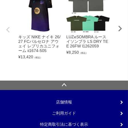
adid
キッズ NIKE ナイキ 26/
LUZeSOMBRA ルース
カーボー
27 FCバルセロナ アウ
イソンブラ LS DRY TE
クト26
ェイ レプリカユニフォ
E 26FW l1262059
ンカップ
ーム ii1674-505
¥
8,250
（税込）
lc
¥
13,420
（税込）
¥
5,340
店舗情報
ご利用ガイド
特定商取引法に基づく表示