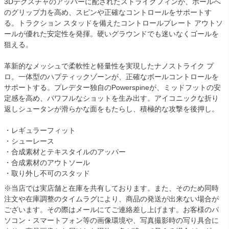
3Dテクスチャのアッパーに配されたストライクフィンが、ボールへ
のグリップ力を高め、スピンや正確なコントロールをサポートす
る。トラクション スタッドを備えたコントロールプレート アウトソ
ールが優れた安定性を発揮。硬いグラウンドでも迷いなくゴールを
狙える。
革新的なメッシュで柔軟性と軽量性を実現したナノストライク プ
ロ。一体型のハプティックゾーンが、正確なボールコントロールを
サポートする。プレデター独自のPowerspineが、ミッドフットの安
定感を高め、パワフルなショットを生み出す。アイコニックな折り
返しシュータンが滑らかな面をもたらし、積極的な攻撃を後押し。
・レギュラーフィット
・シューレース
・合成素材とテキスタイルのアッパー
・合成素材のアウトソール
・取り外し不可のスタッド
※当店では実店舗と在庫を共有しております。また、そのため同時
注文や在庫調整のタイムラグにより、商品の発送が出来ない場合が
ございます。その際はメールにてご連絡差し上げます。お客様のパ
ソコン・スマートフォン等の画像環境や、写真撮影時の写り具合に