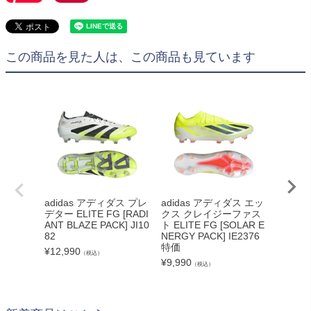
この商品を見た人は、この商品も見ています
adidas アディダス プレ
adidas アディダス エッ
adida
デター ELITE FG [RADI
クス クレイジーファス
ELIT
ANT BLAZE PACK] JI10
ト ELITE FG [SOLAR E
ブルー J
82
NERGY PACK] IE2376
LD PR
特価
特価
¥
12,990
（税込）
¥
9,990
¥
20,79
（税込）