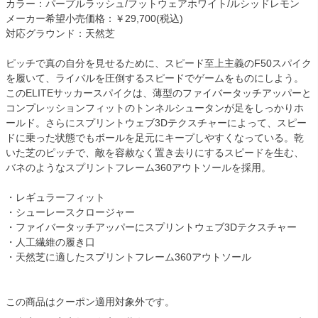
カラー：パープルラッシュ/フットウェアホワイト/ルシッドレモン
メーカー希望小売価格：￥29,700(税込)
対応グラウンド：天然芝
ピッチで真の自分を見せるために、スピード至上主義のF50スパイク
を履いて、ライバルを圧倒するスピードでゲームをものにしよう。
このELITEサッカースパイクは、薄型のファイバータッチアッパーと
コンプレッションフィットのトンネルシュータンが足をしっかりホ
ールド。さらにスプリントウェブ3Dテクスチャーによって、スピー
ドに乗った状態でもボールを足元にキープしやすくなっている。乾
いた芝のピッチで、敵を容赦なく置き去りにするスピードを生む、
バネのようなスプリントフレーム360アウトソールを採用。
・レギュラーフィット
・シューレースクロージャー
・ファイバータッチアッパーにスプリントウェブ3Dテクスチャー
・人工繊維の履き口
・天然芝に適したスプリントフレーム360アウトソール
この商品はクーポン適用対象外です。