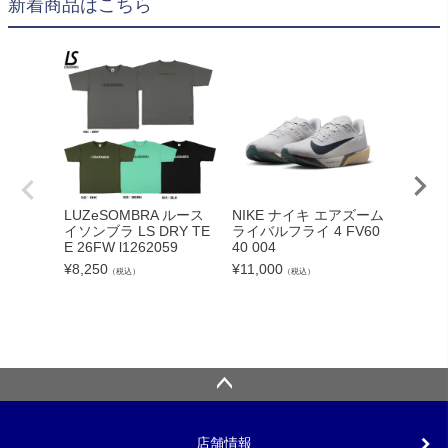
新着商品はこちら
LUZeSOMBRA ルース
NIKE ナイキ エアズーム
《予約
イソンブラ LS DRY TE
ライバルフライ 4 FV60
didas
E 26FW l1262059
40 004
リバプ
長袖 
¥
8,250
¥
11,000
（税込）
（税込）
ーム zm
¥
14,30
店舗情報