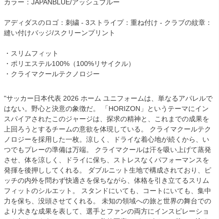
カラー：JAPANBLUE/アッシュブルー
アディダスのロゴ：刺繍 - 3ストライプ：重ね付け - クラブの紋章：
縫い付けバッジ/スクリーンプリント
・スリムフィット
・ポリエステル100%（100%リサイクル）
・クライマクールテクノロジー
"サッカー日本代表 2026 ホーム ユニフォームは、単なるアパレルで
はない。野心と決意の象徴だ。 「HORIZON」というテーマにイン
スパイアされたこのジャージは、探求の精神と、これまでの成果を
上回ろうとするチームの意欲を体現している。 クライマクールテク
ノロジーを採用した一枚。涼しく、ドライな着心地が続くから、い
つでもプレーの準備は万端。 クライマクールは汗を吸い上げて蒸発
させ、体を涼しく、ドライに保ち、ストレスなくパフォーマンスを
発揮を後押ししてくれる。 ダブルニット生地で構成されており、ピ
ッチの内外を問わず快適さを保ちながら、体格を引き立てるスリム
フィットのシルエット。 スタンドにいても、コートにいても、集中
力を保ち、没頭させてくれる。 未知の領域への旅と世界の舞台での
より大きな成果を表して、選手とファンの両方にインスピレーショ