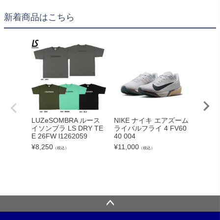
新着商品はこちら
LUZeSOMBRA ルース
NIKE ナイキ エアズーム
《予約
イソンブラ LS DRY TE
ライバルフライ 4 FV60
didas
E 26FW l1262059
40 004
リバプ
長袖 
¥
8,250
¥
11,000
（税込）
（税込）
ーム zm
¥
14,30