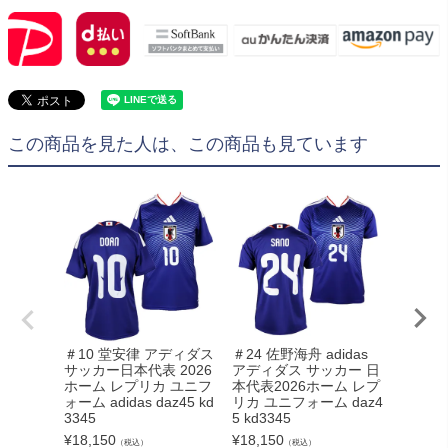
この商品を見た人は、この商品も見ています
＃10 堂安律 アディダス
＃24 佐野海舟 adidas
キッズ 
サッカー日本代表 2026
アディダス サッカー 日
アディ
ホーム レプリカ ユニフ
本代表2026ホーム レプ
本代表 
ォーム adidas daz45 kd
リカ ユニフォーム daz4
プリカ 
3345
5 kd3345
idas uv
¥
18,150
¥
18,150
¥
14,30
（税込）
（税込）