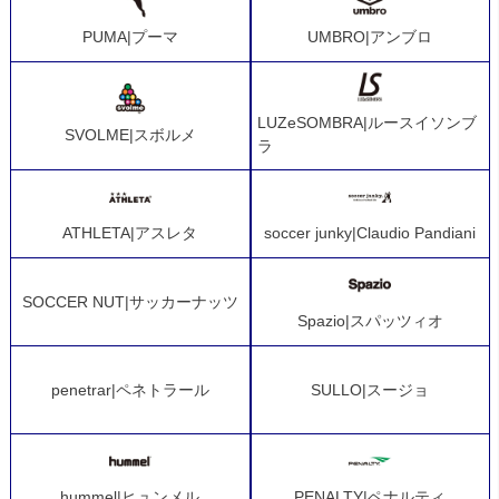
PUMA|プーマ
UMBRO|アンブロ
LUZeSOMBRA|ルースイソンブ
SVOLME|スボルメ
ラ
ATHLETA|アスレタ
soccer junky|Claudio Pandiani
SOCCER NUT|サッカーナッツ
Spazio|スパッツィオ
penetrar|ペネトラール
SULLO|スージョ
hummel|ヒュンメル
PENALTY|ペナルティ