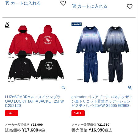
カートに入れる
カートに入れる
LUZeSOMBRA ルースイソンブラ
goleador ゴレアドール パネルデザイ
OAO LUCKY TAFTA JACKET 25FW
ン裏トリコット昇華グラデーション
l1252120
ピステ パンツ25AW G2665 G2668
SALE
SALE
メーカー希望価格
¥
22,000
メーカー希望価格
¥
21,780
¥
17,600
¥
16,990
販売価格
販売価格
税込
税込