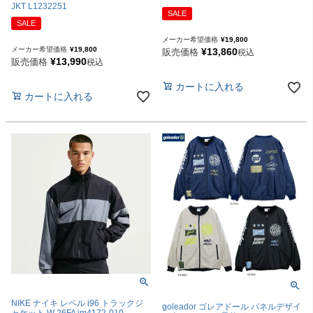
JKT L1232251
SALE
SALE
メーカー希望価格
¥
19,800
メーカー希望価格
¥
19,800
¥
13,860
販売価格
税込
¥
13,990
販売価格
税込
カートに入れる
カートに入れる
NIKE ナイキ レペル i96 トラックジ
goleador ゴレアドール パネルデザイ
ャケット W 26FA im4172-010