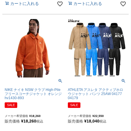
カートに入れる
カートに入れる
NIKE ナイキ NSW クラブ High-Pile
ATHLETA アスレタ アクティブホロ
フリースコーチジャケット オレンジ
ウジャケット パンツ 25AW 04177
hv1430-893
04179
SALE
SALE
メーカー希望価格
¥
18,260
メーカー希望価格
¥
22,550
¥
18,260
¥
18,040
販売価格
販売価格
税込
税込