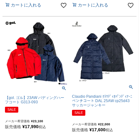
カートに入れる
カートに入れる
Claudio Pandiani ｸﾗｳﾃﾞｨｵﾊﾟﾝﾃﾞｨｱｰﾆ
【gol. ゴル】23AW パディングハー
ベンチコート DAL 25AW cp25d43
フコート G313-093
サッカージャンキー
SALE
SALE
メーカー希望価格
¥
23,100
メーカー希望価格
¥
22,000
¥
17,990
販売価格
税込
¥
17,600
販売価格
税込