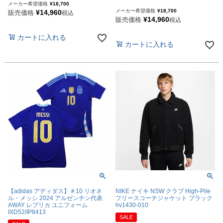
メーカー希望価格
¥
18,700
メーカー希望価格
¥
18,700
¥
14,960
販売価格
税込
¥
14,960
販売価格
税込
カートに入れる
カートに入れる
【adidas アディダス】＃10 リオネ
NIKE ナイキ NSW クラブ High-Pile
ル・メッシ 2024 アルゼンチン代表
フリースコーチジャケット ブラック
AWAY レプリカ ユニフォーム
hv1430-010
IXD52/IP8413
SALE