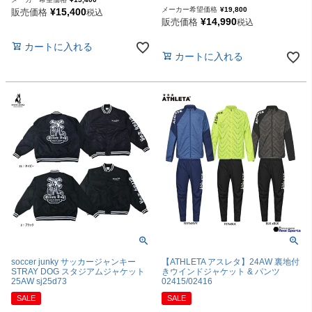
メーカー希望価格
¥
19,800
¥
15,400
販売価格
税込
¥
14,990
販売価格
税込
カートに入れる
カートに入れる
soccer junky サッカージャンキー
【ATHLETA アスレタ】24AW 裏地付
STRAY DOG スタジアムジャケット
きウインドジャケット & パンツ
25AW sj25d73
02415/02416
SALE
SALE