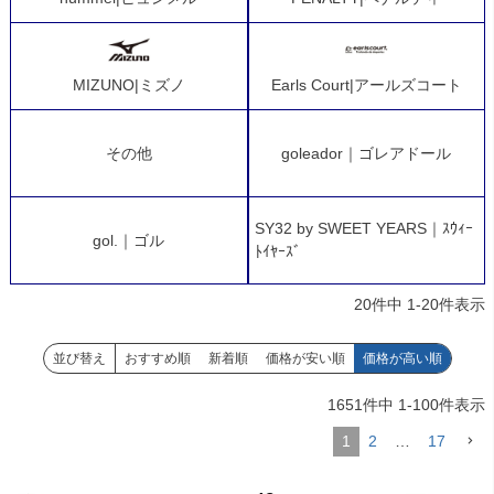
MIZUNO|ミズノ
Earls Court|アールズコート
その他
goleador｜ゴレアドール
SY32 by SWEET YEARS｜ｽｳｨｰ
gol.｜ゴル
ﾄｲﾔｰｽﾞ
20
件中
1
-
20
件表示
並び替え
おすすめ順
新着順
価格が安い順
価格が高い順
1651
件中
1
-
100
件表示
1
2
…
17