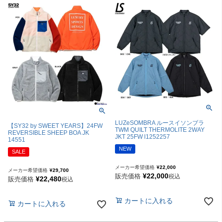
LUZeSOMBRA ルースイソンブラ
【SY32 by SWEET YEARS】24FW
TWM QUILT THERMOLITE 2WAY
REVERSIBLE SHEEP BOA JK
JKT 25FW l1252257
14551
NEW
SALE
メーカー希望価格
¥
22,000
メーカー希望価格
¥
29,700
¥
22,000
販売価格
税込
¥
22,480
販売価格
税込
カートに入れる
カートに入れる