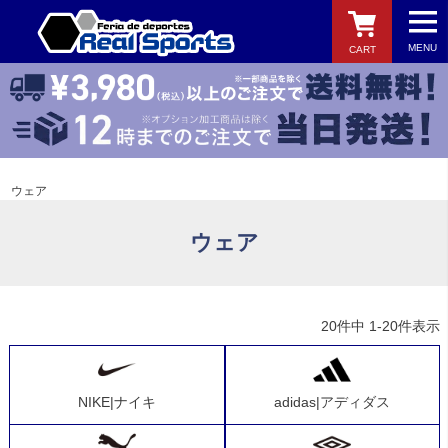
MENU
CART
検索
ウェア
ウェア
20
件中
1
-
20
件表示
NIKE|ナイキ
adidas|アディダス