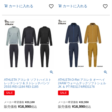
カートに入れる
カートに入れる
ATHLETA アスレタ ソフトハイスト
ATHLETA O-Rei アスレタ オーヘイ
レッチシャツ & ストレッチパンツ
24AW ウォームテックソフトシェル
25SS REI-1184 REI-1185
JK ＆ PT REI1174/REI1176
SALE
SALE
メーカー希望価格
¥
23,100
メーカー希望価格
¥
22,550
¥
16,990
¥
16,990
販売価格
販売価格
税込
税込