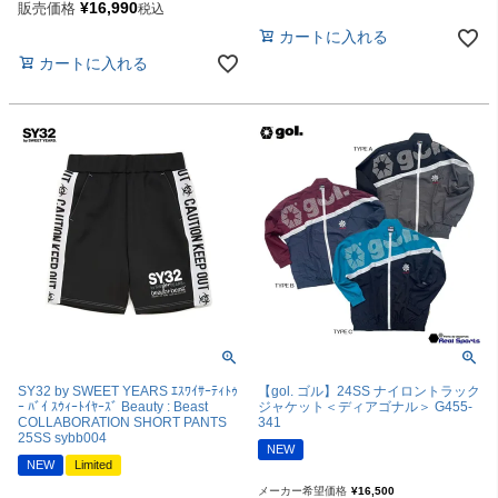
¥
16,990
販売価格
税込
カートに入れる
カートに入れる
SY32 by SWEET YEARS ｴｽﾜｲｻｰﾃｨﾄｩ
【gol. ゴル】24SS ナイロントラック
ｰ ﾊﾞｲ ｽｳｨｰﾄｲﾔｰｽﾞ Beauty : Beast
ジャケット＜ディアゴナル＞ G455-
COLLABORATION SHORT PANTS
341
25SS sybb004
NEW
NEW
Limited
メーカー希望価格
¥
16,500