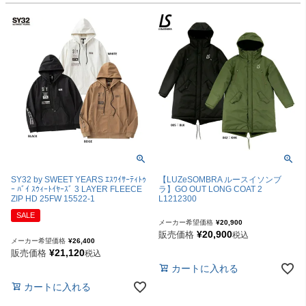
SY32 by SWEET YEARS ｴｽﾜｲｻｰﾃｨﾄｩ
【LUZeSOMBRA ルースイソンブ
ｰ ﾊﾞｲ ｽｳｨｰﾄｲﾔｰｽﾞ 3 LAYER FLEECE
ラ】GO OUT LONG COAT 2
ZIP HD 25FW 15522-1
L1212300
SALE
メーカー希望価格
¥
20,900
¥
20,900
販売価格
税込
メーカー希望価格
¥
26,400
¥
21,120
販売価格
税込
カートに入れる
カートに入れる