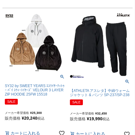
SY32 by SWEET YEARS ｴｽﾜｲｻｰﾃｨﾄｩ
ｰ ﾊﾞｲ ｽｳｨｰﾄｲﾔｰｽﾞ VELOUR 3 LAYER
【ATHLETA アスレタ】中綿ウォーム
ZIP HOODIE 25FW 15518
ジャケット & パンツ SP-237/SP-238
SALE
SALE
メーカー希望価格
¥
25,300
メーカー希望価格
¥
32,450
¥
20,240
販売価格
税込
¥
19,990
販売価格
税込
カートに入れる
カートに入れる