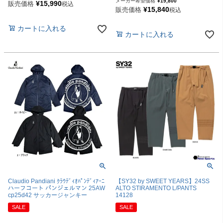
メーカー希望価格
¥
19,800
¥
15,990
販売価格
税込
¥
15,840
販売価格
税込
カートに入れる
カートに入れる
Claudio Pandiani ｸﾗｳﾃﾞｨｵﾊﾟﾝﾃﾞｨｱｰﾆ
【SY32 by SWEET YEARS】24SS
ハーフコート パンジェルマン 25AW
ALTO STIRAMENTO L/PANTS
cp25d42 サッカージャンキー
14128
SALE
SALE