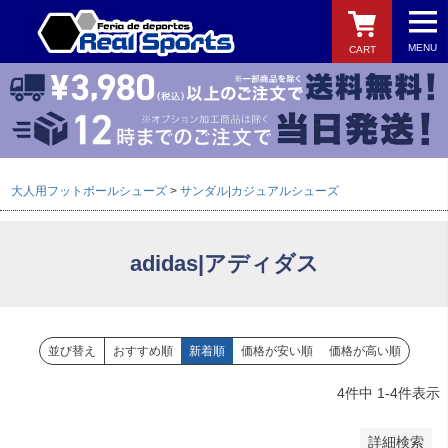
MENU
CART
バンドル販売
予約商品
予約商品のみを表示
検索
大人用フットボールシューズ
サンダル|カジュアルシューズ
並び順
新着順
登録順
adidas|アディダス
価格が安い順
価格が高い順
優先度順
レビュー順
並び替え
おすすめ順
新着順
価格が安い順
価格が高い順
キーワードヒット順
4
件中
1
-
4
件表示
検索
詳細検索