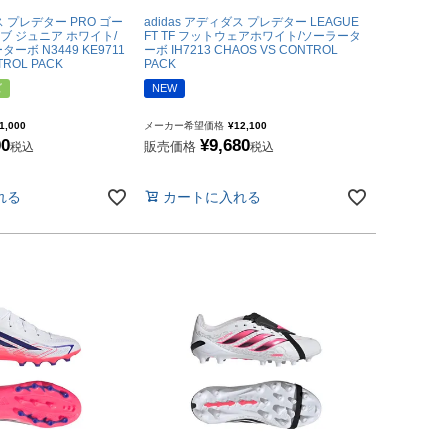
ダス プレデター PRO ゴー
adidas アディダス プレデター LEAGUE
 ジュニア ホワイト/
FT TF フットウェアホワイト/ソーラータ
ーボ N3449 KE9711
ーボ IH7213 CHAOS VS CONTROL
TROL PACK
PACK
ズ
NEW
1,000
メーカー希望価格
¥
12,100
00
¥
9,680
販売価格
税込
税込
れる
カートに入れる