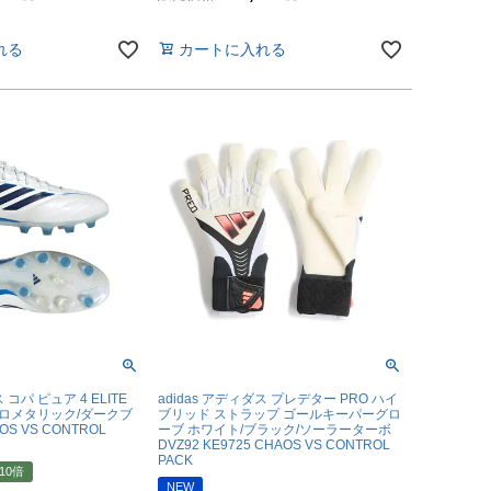
れる
カートに入れる
ミCF
 コパ ピュア 4 ELITE
adidas アディダス プレデター PRO ハイ
N ゼロメタリック/ダークブ
ブリッド ストラップ ゴールキーパーグロ
AOS VS CONTROL
ーブ ホワイト/ブラック/ソーラーターボ
DVZ92 KE9725 CHAOS VS CONTROL
PACK
10倍
NEW