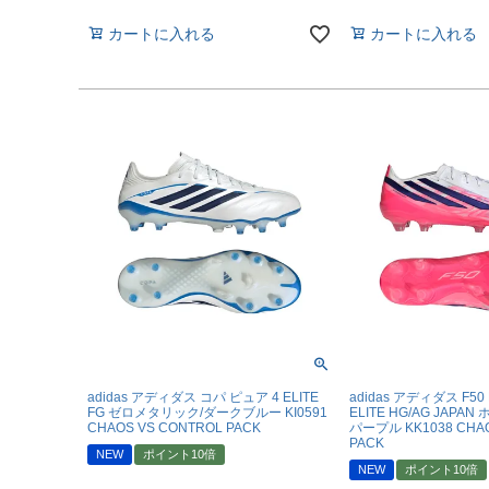
【JR】日本代表
カートに入れる
カートに入れる
【JR】クラブチーム
【JR】ナショナルチ
サッカーチームオ
日本代表
クラブチーム
ナショナルチーム
Jリーグ
ウェア
adidas アディダス コパ ピュア 4 ELITE
adidas アディダス F50
FG ゼロメタリック/ダークブルー KI0591
ELITE HG/AG JAP
"NIKE|ナイキ
CHAOS VS CONTROL PACK
パープル KK1038 CHAO
PACK
NEW
ポイント10倍
"adidas|アディダス
NEW
ポイント10倍