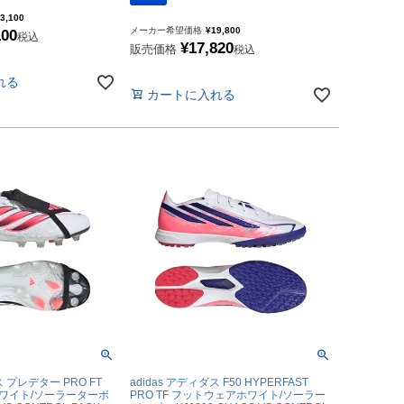
3,100
メーカー希望価格
¥
19,800
100
税込
¥
17,820
販売価格
税込
れる
カートに入れる
ス プレデター PRO FT
adidas アディダス F50 HYPERFAST
N ホワイト/ソーラーターボ
PRO TF フットウェアホワイト/ソーラー