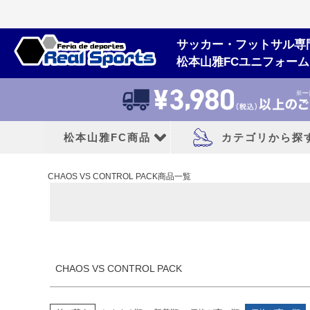
価格
〜
サッカー・フットサル専
松本山雅FCユニフォー
商品タグ
セール
限定
再入荷
翌日発送
サイズ
指定なし
S
M
24cm
26cm
27cm
2
松本山雅FC商品
カテゴリから探
カラー
レッド
ブルー
イエロー
CHAOS VS CONTROL PACK商品一覧
松本山雅FCユニフォーム
大人用フットボー
2026/27シーズン
サッカースパイク
2026シーズン
トレーニングシューズ
2025シーズン
フットサルシューズ
CHAOS VS CONTROL PACK
2024シーズン
ランニングシューズ
サンダル|カジュアル