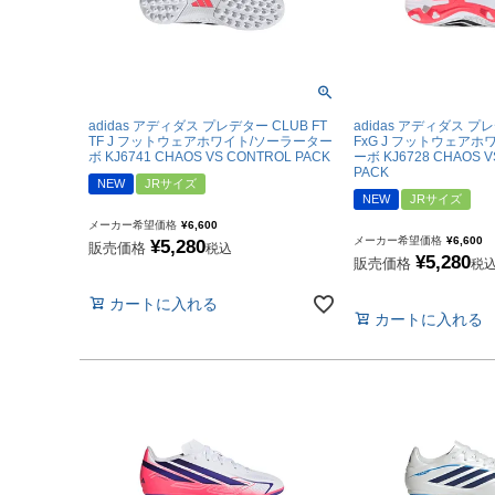
キャップ|ビーニー|ハ
アクセサリー
ソックス
ウォームアイテム
adidas アディダス プレデター CLUB FT
adidas アディダス プレ
TF J フットウェアホワイト/ソーラーター
FxG J フットウェア
タオル
ボ KJ6741 CHAOS VS CONTROL PACK
ーボ KJ6728 CHAOS 
PACK
NEW
JRサイズ
その他
NEW
JRサイズ
コーチ・トレーニング
メーカー希望価格
¥
6,600
メーカー希望価格
¥
6,600
¥
5,280
販売価格
税込
¥
5,280
販売価格
税
カートに入れる
カートに入れる