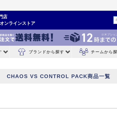
商品番号/JANコード
門店
検索
ムオンラインストア
バンドル販売
予約商品
8.5cm
予約商品のみを表示
す
ブランドから探す
チームから
並び順
新着順
登録順
価格が安
ルシューズ
ブランドから探す
チームから探す
キーワードヒット順
CHAOS VS CONTROL PACK商品一覧
NIKE｜ナイキ
レアルマドリード
検索
adidas｜アディダス
FCバルセロナ
MIZUNO｜ミズノ
アトレチコマドリ
PUMA｜プーマ
マンチェスターシ
シューズ
asics｜アシックス
リバプールFC