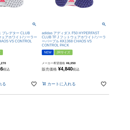
ス プレデター CLUB
adidas アディダス F50 HYPERFAST
ットウェアホワイト/ソーラー
CLUB TF J フットウェアホワイト/ソーラ
HAOS VS CONTROL
ーパープル KK1368 CHAOS VS
CONTROL PACK
ズ
NEW
JRサイズ
,270
メーカー希望価格
¥
6,050
16
¥
4,840
販売価格
税込
税込
れる
カートに入れる