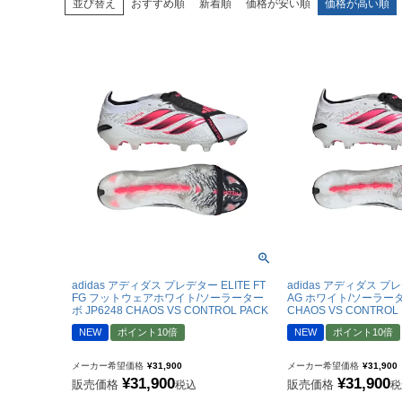
並び替え
おすすめ順
新着順
価格が安い順
価格が高い順
adidas x 松本山雅FC
ジュニア用フット
adidas選手着用商品
Jr サッカースパイク
adidas Matsumoto Yamaga Collection
Jr トレーニングシューズ
松本山雅FC商品SALEコーナー
Jr フットサルシューズ (
レプリカウェア
松本山雅FC商品SALEコーナー
日本代表
クラブチーム
adidas アディダス プレデター ELITE FT
adidas アディダス プレデ
【スクール生限定】松本山雅FCスクールウェア
FG フットウェアホワイト/ソーラーター
AG ホワイト/ソーラーター
ナショナルチーム
ボ JP6248 CHAOS VS CONTROL PACK
CHAOS VS CONTROL
Jリーグ
NEW
ポイント10倍
NEW
ポイント10倍
メーカー希望価格
¥
31,900
メーカー希望価格
¥
31,900
ジュニアレプリカ
¥
31,900
¥
31,900
販売価格
販売価格
税込
税