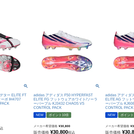
New Balance｜ニューバランス
チェルシーFC
ボールシューズ
UMBRO｜アンブロ
マンチェスターユ
SVOLME｜スボルメ
アーセナルFC
ATHLETA｜アスレタ
トッテナム・ホッ
 (TURF)
hummel｜ヒュンメル
レスターシティ
INDOOR)
LUZeSOMBRA｜ルースイソンブラ
ユヴェントスFC
soccer junky｜Claudio Pandiani
ACミラン
SOCCER NUT｜サッカーナッツ
インテル
Spazio｜スパッツィオ
ASローマ
Earls Court｜アールズコート
FCバイエルンミ
ター ELITE FT
adidas アディダス F50 HYPERFAST
adidas アディダス
ボ IH4707
ELITE FG フットウェアホワイト/ソーラ
ELITE AG フ
PENALTY｜ペナルティ
ボルシア・ドルト
 PACK
ーパープル KJ3432 CHAOS VS
ーパープル KJ608
CONTROL PACK
CONTROL PACK
GAVIC｜ガビック
PSG｜パリサン
NEW
ポイント10倍
NEW
ポイント
reusch｜ロイシュ
オリンピックマル
ウェア
メーカー希望価格
¥
30,800
メーカー希望価格
¥
3
uhlsport｜ウールシュポルト
オリンピックリヨ
込
¥
30,800
¥
30,
販売価格
販売価格
税込