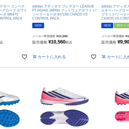
プレデター コンペテ
adidas アディダス プレデター LEAGUE
adidas アディ
ーグローブ ホワイ
FT HG/AG JAPAN フットウェアホワイト/
ルキーパーグローブ
ズコート
ボ W6875
ソーラーターボ IH7198 CHAOS VS
ブラック/ソーラータ
ONTROL PACK
CONTROL PACK
CHAOS VS CON
NEW
NEW
JRサイ
品
メーカー希望価格
¥
13,200
メーカー希望価格
¥
1
¥
10,560
¥
9,9
販売価格
販売価格
込
税込
ブ
カートに入れる
カートに入
リー