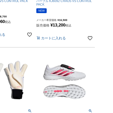
 VS CONTROL PACK
パープル KJ6092 CHAOS VS CONTROL
PACK
NEW
8,700
メーカー希望価格
¥
16,500
960
税込
¥
13,200
販売価格
税込
れる
カートに入れる