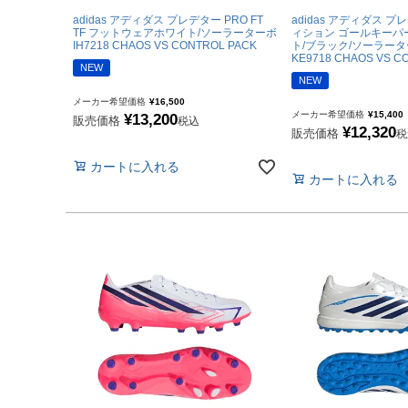
hummel|ヒュンメル
adidas アディダス プレデター PRO FT
adidas アディダス 
TF フットウェアホワイト/ソーラーターボ
ィション ゴールキーパ
Earls Court|アール
IH7218 CHAOS VS CONTROL PACK
ト/ブラック/ソーラーター
KE9718 CHAOS VS C
その他
NEW
NEW
メーカー希望価格
¥
16,500
ゴールキーパー用
メーカー希望価格
¥
15,400
¥
13,200
販売価格
税込
¥
12,320
販売価格
税
ゴールキーパーグロー
カートに入れる
カートに入れる
メンテナンス用品
ゴールキーパーウェア
サポーター｜アクセサ
サッカーボール
サッカーボール5号球
サッカーボール4号球
サッカーボール3号球