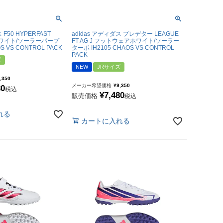
 F50 HYPERFAST
adidas アディダス プレデター LEAGUE
J ホワイト/ソーラーパープ
FT AG J フットウェアホワイト/ソーラー
S VS CONTROL PACK
ターボ IH2105 CHAOS VS CONTROL
PACK
ズ
NEW
JRサイズ
,350
メーカー希望価格
¥
9,350
80
税込
¥
7,480
販売価格
税込
れる
カートに入れる