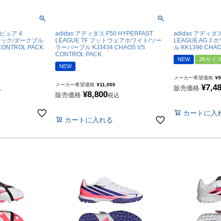
トリートボール
ール
パピュア 4
adidas アディダス F50 HYPERFAST
adidas アディダス
タリック/ダークブル
LEAGUE TF フットウェアホワイト/ソー
LEAGUE AG 
 CONTROL PACK
ラーパープル KJ3434 CHAOS VS
ル KK1396 CHAO
CONTROL PACK
NEW
JRサイ
リー
NEW
メーカー希望価格
¥
9
メーカー希望価格
¥
11,000
¥
7,4
販売価格
込
¥
8,800
サック
販売価格
税込
ュアルバック
カートに入
カートに入れる
レンチ
ター