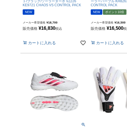
ト/ブラック/ソーラーターボ VZ226
ーラーパープル KH8263
"goleador｜ゴレア
KE9721 CHAOS VS CONTROL PACK
CONTROL PACK
NEW
NEW
ポイント10倍
"gol.｜ゴル
"SY32 by SWEET YE
メーカー希望価格
¥
18,700
メーカー希望価格
¥
16,500
¥
16,830
¥
16,500
販売価格
販売価格
税込
税
ジュニアウェア
カートに入れる
カートに入れる
NIKE|ナイキ
adidas|アディダス
PUMA|プーマ
SVOLME|スボルメ
LUZeSOMBRA|ル
ATHLETA|アスレタ
soccer junky|Claudi
Spazio|スパッツィオ
UMBRO|アンブロ