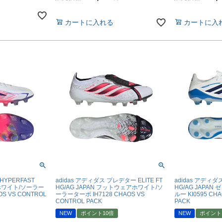
molten｜モルテン
アヤックス
FOOOOTY｜フーティ
セルティック
カートに入れる
カートに入
Klitchit｜クリッチ
インテル・マイア
ーム
Desporte｜デスポルチ
リーベルプレート
goleador｜ゴレアドール
日本代表
フィシャルグッズ
SULLO｜スージョ
ドイツ代表
gol.｜ゴル
スペイン代表
TABIO｜タビオ
ベルギー代表
TAPEDESIGN｜テープデザイン
フランス代表
Goodsman｜グッズマン
ポルトガル代表
HOSOCCER｜エイチオーサッカー
イングランド代表
SY32 by SWEET YEARS｜ｽｳｨｰﾄｲﾔｰｽﾞ
クロアチア代表
 HYPERFAST
adidas アディダス プレデター ELITE FT
adidas アディダス
sfida｜スフィーダ
オランダ代表
AN ホワイト/ソーラー
HG/AG JAPAN フットウェアホワイト/ソ
HG/AG JAPA
S VS CONTROL
ーラーターボ IH7128 CHAOS VS
ルー KI0595 CH
ZAMST｜ザムスト
ナイジェリア代表
CONTROL PACK
PACK
NEW
ポイント10倍
NEW
ポイント
MCDAVID｜マクダビッド
イタリア代表