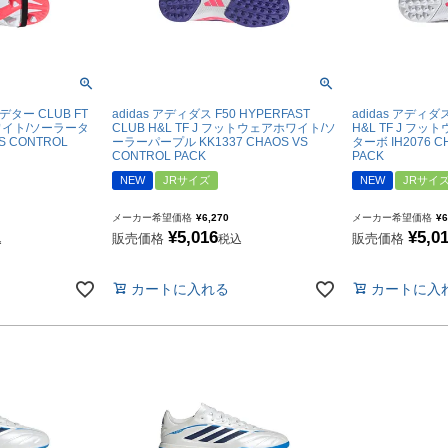
ット
デター CLUB FT
adidas アディダス F50 HYPERFAST
adidas アディダ
ホワイト/ソーラータ
CLUB H&L TF J フットウェアホワイト/ソ
H&L TF J フ
VS CONTROL
ーラーパープル KK1337 CHAOS VS
ターボ IH2076 C
CONTROL PACK
PACK
NEW
JRサイズ
NEW
JRサイ
用品
メーカー希望価格
¥
6,270
メーカー希望価格
¥
6
¥
5,016
¥
5,0
販売価格
販売価格
込
税込
カートに入れる
カートに入