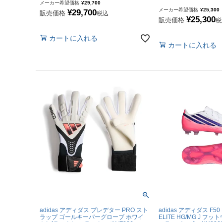
"PUMA|プーマ
メーカー希望価格
¥
29,700
メーカー希望価格
¥
25,300
¥
29,700
販売価格
税込
"UMBRO|アンブロ
¥
25,300
販売価格
税
"SVOLME|スボルメ
カートに入れる
カートに入れる
"LUZeSOMBRA|
"ATHLETA|アスレタ
"soccer junky|Claud
"SOCCER NUT|サ
"Spazio|スパッツィオ
"penetrar|ペネトラー
"SULLO|スージョ
"hummel|ヒュンメル
"PENALTY|ペナルテ
"MIZUNO|ミズノ
"Earls Court|アー
adidas アディダス プレデター PRO スト
adidas アディダス F50
"その他
ラップ ゴールキーパーグローブ ホワイ
ELITE HG/MG J 