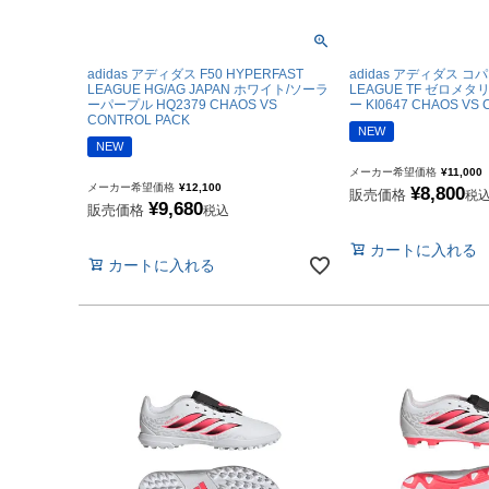
フットサルボール|ス
リフティング|ミニボ
adidas アディダス F50 HYPERFAST
adidas アディダス コ
ボールアクセサリー
LEAGUE HG/AG JAPAN ホワイト/ソーラ
LEAGUE TF ゼロメ
ーパープル HQ2379 CHAOS VS
ー KI0647 CHAOS VS
CONTROL PACK
NEW
サッカーアクセサ
NEW
メーカー希望価格
¥
11,000
メーカー希望価格
¥
12,100
¥
8,800
販売価格
税
¥
9,680
シューズケース|ジム
販売価格
税込
スポーツバッグ|カジ
カートに入れる
カートに入れる
シンガード
シューレース
取り替え式スタッド|
お手入れグッズ
インソール
サポーター|プロテク
レフェリーアイテム