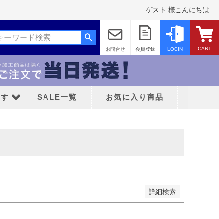
ゲスト 様こんにちは
CART
お問合せ
会員登録
LOGIN
探す
SALE一覧
お気に入り商品
い順
価格が高い順
優先度順
レビュー順
ッド
詳細検索
ティFC