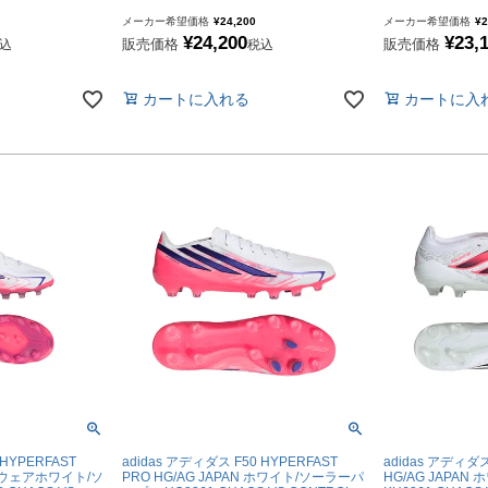
YASUDA｜ヤスダ
ブラジル代表
メーカー希望価格
¥
24,200
メーカー希望価格
¥
2
¥
24,200
¥
23,
販売価格
販売価格
込
税込
BMZ
アルゼンチン代表
FINTA｜フィンタ
アメリカ代表
カートに入れる
カートに入
ルースイソンブラ
メキシコ代表
io Pandiani
ッカーナッツ
ル
ィ
ルズコート
 HYPERFAST
adidas アディダス F50 HYPERFAST
adidas アディダ
フットウェアホワイト/ソ
PRO HG/AG JAPAN ホワイト/ソーラーパ
HG/AG JAPA