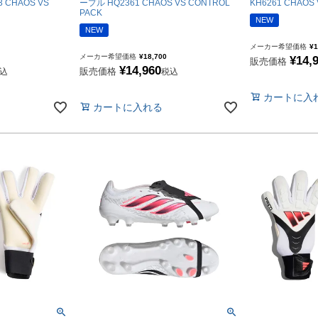
 CHAOS VS
ープル HQ2361 CHAOS VS CONTROL
KH6261 CHAOS
ドール
PACK
NEW
NEW
メーカー希望価格
¥
1
ARS｜ｽｳｨｰﾄｲﾔｰｽﾞ
メーカー希望価格
¥
18,700
¥
14,
販売価格
¥
14,960
販売価格
込
税込
カートに入
カートに入れる
ースイソンブラ
o Pandiani