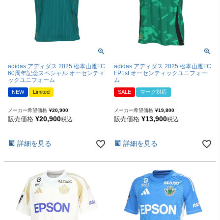
adidas アディダス 2025 松本山雅FC
adidas アディダス 2025 松本山雅FC
60周年記念スペシャル オーセンティ
FP1st オーセンティックユニフォー
ックユニフォーム
ム
NEW
Limited
SALE
マーク対応
メーカー希望価格
¥
20,900
メーカー希望価格
¥
19,800
¥
20,900
¥
13,900
販売価格
販売価格
税込
税込
詳細を見る
詳細を見る