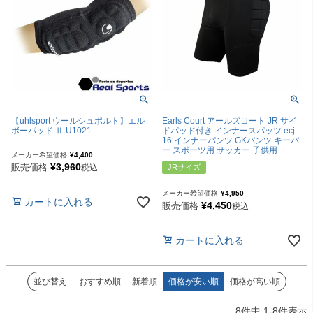
【uhlsport ウールシュポルト】エル
Earls Court アールズコート JR サイ
ボーパッド Ⅱ U1021
ドパッド付き インナースパッツ ecj-
16 インナーパンツ GKパンツ キーパ
ー スポーツ用 サッカー 子供用
メーカー希望価格
¥
4,400
¥
3,960
販売価格
税込
JRサイズ
メーカー希望価格
¥
4,950
カートに入れる
¥
4,450
販売価格
税込
カートに入れる
並び替え
おすすめ順
新着順
価格が安い順
価格が高い順
8
件中
1
-
8
件表示