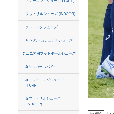
トレーニングシューズ (TURF)
adidas x 松本山雅FC
ジュニア用フット
フットサルシューズ (INDOOR)
adidas選手着用商品
Jr サッカースパイク
ランニングシューズ
adidas Matsumoto Yamaga Collection
Jr トレーニングシューズ
サンダル|カジュアルシューズ
松本山雅FC商品SALEコーナー
Jr フットサルシューズ (
ジュニア用フットボールシューズ
レプリカウェア
松本山雅FC商品SALEコーナー
Jrサッカースパイク
日本代表
クラブチーム
Jrトレーニングシューズ
【スクール生限定】松本山雅FCスクールウェア
ナショナルチーム
(TURF)
Jリーグ
Jrフットサルシューズ
(INDOOR)
ジュニアレプリカ
並び替え
おす