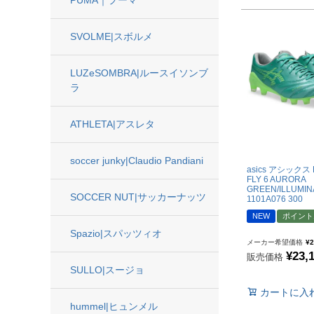
"goleador｜ゴレア
"gol.｜ゴル
SVOLME|スボルメ
"SY32 by SWEET YE
LUZeSOMBRA|ルースイソンブ
ジュニアウェア
ラ
ATHLETA|アスレタ
NIKE|ナイキ
adidas|アディダス
soccer junky|Claudio Pandiani
asics アシックス D
PUMA|プーマ
FLY 6 AURORA
GREEN/ILLUMIN
SVOLME|スボルメ
SOCCER NUT|サッカーナッツ
1101A076 300
LUZeSOMBRA|ル
NEW
ポイント
Spazio|スパッツィオ
ATHLETA|アスレタ
メーカー希望価格
¥
2
¥
23,
販売価格
soccer junky|Claudi
SULLO|スージョ
Spazio|スパッツィオ
カートに入
UMBRO|アンブロ
hummel|ヒュンメル