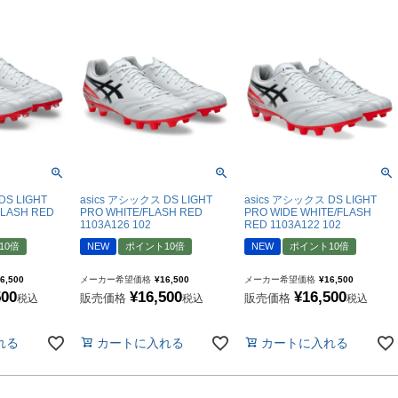
トリートボール
ール
リー
サック
ュアルバック
DS LIGHT
asics アシックス DS LIGHT
asics アシックス DS LIGHT
FLASH RED
PRO WHITE/FLASH RED
PRO WIDE WHITE/FLASH
1103A126 102
RED 1103A122 102
10倍
NEW
ポイント10倍
NEW
ポイント10倍
レンチ
6,500
メーカー希望価格
¥
16,500
メーカー希望価格
¥
16,500
500
¥
16,500
¥
16,500
販売価格
販売価格
税込
税込
税込
れる
カートに入れる
カートに入れる
ター