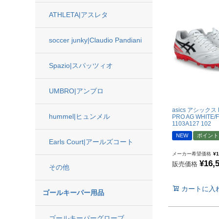
フットサルボール|ス
ATHLETA|アスレタ
リフティング|ミニボ
soccer junky|Claudio Pandiani
ボールアクセサリー
サッカーアクセサ
Spazio|スパッツィオ
UMBRO|アンブロ
シューズケース|ジム
スポーツバッグ|カジ
asics アシックス 
hummel|ヒュンメル
PRO AG WHITE/
シンガード
1103A127 102
NEW
ポイント
シューレース
Earls Court|アールズコート
取り替え式スタッド|
メーカー希望価格
¥
1
¥
16,
販売価格
その他
お手入れグッズ
インソール
カートに入
ゴールキーパー用品
サポーター|プロテク
レフェリーアイテム
ゴールキーパーグローブ