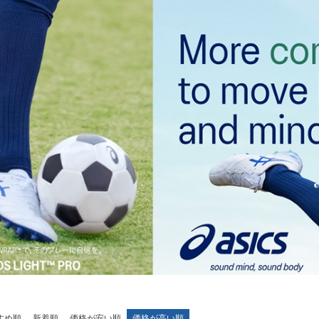
New Balance｜ニューバランス
チェルシーFC
ボールシューズ
UMBRO｜アンブロ
マンチェスターユ
SVOLME｜スボルメ
アーセナルFC
ATHLETA｜アスレタ
トッテナム・ホッ
 (TURF)
hummel｜ヒュンメル
レスターシティ
INDOOR)
LUZeSOMBRA｜ルースイソンブラ
ユヴェントスFC
soccer junky｜Claudio Pandiani
ACミラン
SOCCER NUT｜サッカーナッツ
インテル
Spazio｜スパッツィオ
ASローマ
Earls Court｜アールズコート
FCバイエルンミ
PENALTY｜ペナルティ
ボルシア・ドルト
GAVIC｜ガビック
PSG｜パリサン
reusch｜ロイシュ
オリンピックマル
ウェア
uhlsport｜ウールシュポルト
オリンピックリヨ
すめ順
新着順
価格が安い順
価格が高い順