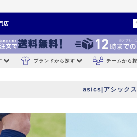
門店
検索
す
ブランドから探す
チームから
ルシューズ
ブランドから探す
チームから探す
asics|アシック
NIKE｜ナイキ
レアルマドリード
adidas｜アディダス
FCバルセロナ
MIZUNO｜ミズノ
アトレチコマドリ
PUMA｜プーマ
マンチェスターシ
シューズ
asics｜アシックス
リバプールFC