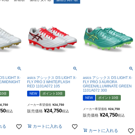
molten｜モルテン
アヤックス
FOOOOTY｜フーティ
セルティック
Klitchit｜クリッチ
インテル・マイア
ーム
Desporte｜デスポルチ
リーベルプレート
goleador｜ゴレアドール
日本代表
フィシャルグッズ
SULLO｜スージョ
ドイツ代表
gol.｜ゴル
スペイン代表
TABIO｜タビオ
ベルギー代表
TAPEDESIGN｜テープデザイン
フランス代表
S LIGHT X-
asics アシックス DS LIGHT X-
asics アシックス DS LIGHT X-
E/MIDNIGHT
FLY PRO 3 WHITE/FLASH
FLY PRO 3 AURORA
Goodsman｜グッズマン
ポルトガル代表
RED 1101A072 105
GREEN/ILLUMINATE GREEN
1101A072 300
10倍
NEW
ポイント10倍
HOSOCCER｜エイチオーサッカー
イングランド代表
NEW
ポイント10倍
SY32 by SWEET YEARS｜ｽｳｨｰﾄｲﾔｰｽﾞ
クロアチア代表
4,750
メーカー希望価格
¥
24,750
メーカー希望価格
¥
24,750
750
¥
24,750
販売価格
税込
税込
sfida｜スフィーダ
オランダ代表
¥
24,750
販売価格
税込
ZAMST｜ザムスト
ナイジェリア代表
れる
カートに入れる
カートに入れる
MCDAVID｜マクダビッド
イタリア代表