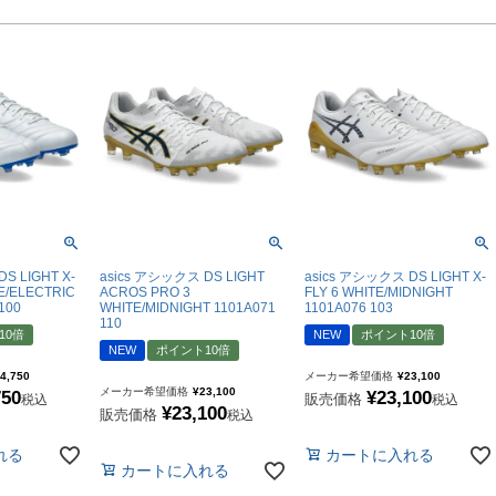
YASUDA｜ヤスダ
ブラジル代表
BMZ
アルゼンチン代表
FINTA｜フィンタ
アメリカ代表
ルースイソンブラ
メキシコ代表
io Pandiani
ッカーナッツ
ル
S LIGHT X-
asics アシックス DS LIGHT
asics アシックス DS LIGHT X-
E/ELECTRIC
ACROS PRO 3
FLY 6 WHITE/MIDNIGHT
100
WHITE/MIDNIGHT 1101A071
1101A076 103
110
10倍
NEW
ポイント10倍
NEW
ポイント10倍
ィ
4,750
メーカー希望価格
¥
23,100
メーカー希望価格
¥
23,100
750
¥
23,100
販売価格
税込
税込
¥
23,100
販売価格
税込
ルズコート
れる
カートに入れる
カートに入れる