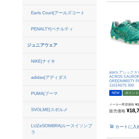
hummel|ヒュンメル
Earls Court|アールズコート
Earls Court|アール
その他
PENALTY|ペナルティ
ゴールキーパー用
ジュニアウェア
ゴールキーパーグロー
NIKE|ナイキ
メンテナンス用品
asics アシックス 
ゴールキーパーウェア
ACROS 3 AURO
adidas|アディダス
GREEN/MISTY P
サポーター｜アクセサ
1101A070 300
PUMA|プーマ
NEW
ポイント
サッカーボール
メーカー希望価格
¥
1
SVOLME|スボルメ
¥
18,
販売価格
サッカーボール5号球
LUZeSOMBRA|ルースイソンブ
カートに入
サッカーボール4号球
ラ
サッカーボール3号球