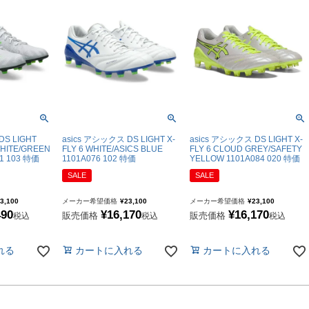
ット
用品
DS LIGHT
asics アシックス DS LIGHT X-
asics アシックス DS LIGHT X-
HITE/GREEN
FLY 6 WHITE/ASICS BLUE
FLY 6 CLOUD GREY/SAFETY
1 103 特価
1101A076 102 特価
YELLOW 1101A084 020 特価
SALE
SALE
3,100
メーカー希望価格
¥
23,100
メーカー希望価格
¥
23,100
490
¥
16,170
¥
16,170
販売価格
販売価格
税込
税込
税込
れる
カートに入れる
カートに入れる