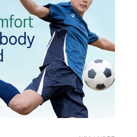
ナイテッド
トスパーFC
ュンヘン
ムント
ジェルマン
セイユ
ン