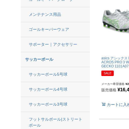
キャップ|ビーニー|ハ
アクセサリー
メンテナンス用品
ソックス
ゴールキーパーウェア
ウォームアイテム
タオル
サポーター｜アクセサリー
その他
コーチ・トレーニング
asics アシックス 
サッカーボール
ACROS PRO 3 W
GECKO 1101A07
SALE
サッカーボール5号球
メーカー希望価格
¥
2
サッカーボール4号球
¥
16,
販売価格
サッカーボール3号球
カートに入
フットサルボール|ストリート
ボール