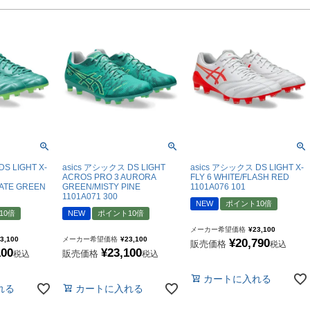
ドール
ARS｜ｽｳｨｰﾄｲﾔｰｽﾞ
S LIGHT X-
asics アシックス DS LIGHT
asics アシックス DS LIGHT X-
ACROS PRO 3 AURORA
FLY 6 WHITE/FLASH RED
ATE GREEN
GREEN/MISTY PINE
1101A076 101
1101A071 300
NEW
ポイント10倍
ースイソンブラ
10倍
NEW
ポイント10倍
メーカー希望価格
¥
23,100
3,100
メーカー希望価格
¥
23,100
¥
20,790
販売価格
税込
100
¥
23,100
販売価格
o Pandiani
税込
税込
カートに入れる
れる
カートに入れる