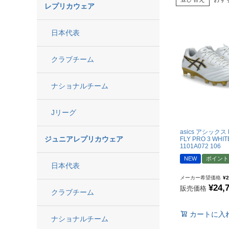
レプリカウェア
【JR】日本代表
【JR】クラブチーム
日本代表
【JR】ナショナルチ
クラブチーム
サッカーチームオ
ナショナルチーム
日本代表
Jリーグ
クラブチーム
ナショナルチーム
asics アシックス D
ジュニアレプリカウェア
FLY PRO 3 WHIT
Jリーグ
1101A072 106
NEW
ポイント
日本代表
ウェア
メーカー希望価格
¥
2
¥
24,
販売価格
クラブチーム
"NIKE|ナイキ
カートに入
"adidas|アディダス
ナショナルチーム