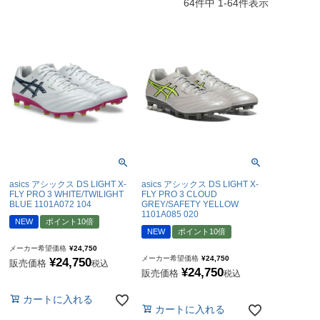
64
件中
1
-
64
件表示
ミCF
asics アシックス DS LIGHT X-
asics アシックス DS LIGHT X-
FLY PRO 3 WHITE/TWILIGHT
FLY PRO 3 CLOUD
BLUE 1101A072 104
GREY/SAFETY YELLOW
1101A085 020
NEW
ポイント10倍
NEW
ポイント10倍
メーカー希望価格
¥
24,750
メーカー希望価格
¥
24,750
¥
24,750
販売価格
税込
¥
24,750
販売価格
税込
カートに入れる
カートに入れる