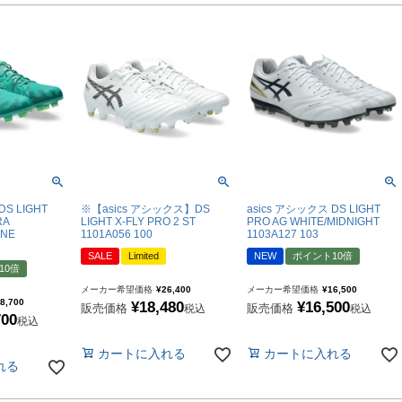
ズコート
品
ブ
DS LIGHT
※【asics アシックス】DS
asics アシックス DS LIGHT
RA
LIGHT X-FLY PRO 2 ST
PRO AG WHITE/MIDNIGHT
INE
1101A056 100
1103A127 103
リー
SALE
Limited
NEW
ポイント10倍
10倍
メーカー希望価格
¥
26,400
メーカー希望価格
¥
16,500
8,700
¥
18,480
¥
16,500
販売価格
販売価格
税込
税込
700
税込
カートに入れる
カートに入れる
れる