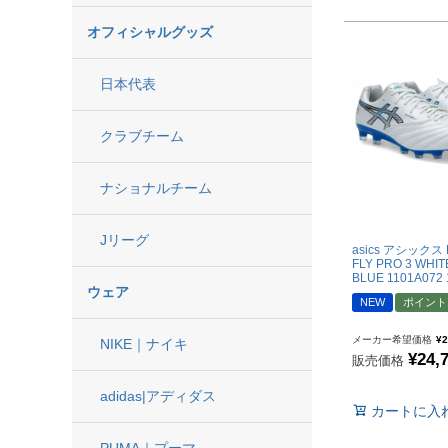
"PUMA|プーマ
オフィシャルグッズ
"UMBRO|アンブロ
"SVOLME|スボルメ
日本代表
"LUZeSOMBRA|
"ATHLETA|アスレタ
クラブチーム
"soccer junky|Claud
"SOCCER NUT|サ
ナショナルチーム
"Spazio|スパッツィオ
Jリーグ
"penetrar|ペネトラー
asics アシックス D
FLY PRO 3 WHIT
BLUE 1101A072 
"SULLO|スージョ
ウェア
NEW
ポイント
"hummel|ヒュンメル
"PENALTY|ペナルテ
メーカー希望価格
¥
2
NIKE｜ナイキ
¥
24,
販売価格
"MIZUNO|ミズノ
adidas|アディダス
"Earls Court|アー
カートに入
"その他
PUMA｜プーマ