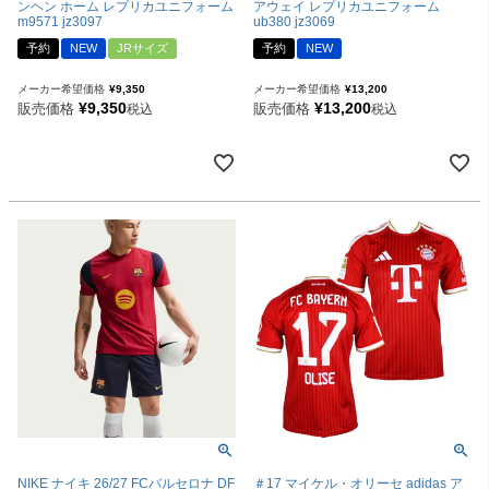
ンヘン ホーム レプリカユニフォーム
アウェイ レプリカユニフォーム
m9571 jz3097
ub380 jz3069
予約
NEW
JRサイズ
予約
NEW
メーカー希望価格
¥
9,350
メーカー希望価格
¥
13,200
¥
9,350
¥
13,200
販売価格
販売価格
税込
税込
NIKE ナイキ 26/27 FCバルセロナ DF
＃17 マイケル・オリーセ adidas ア