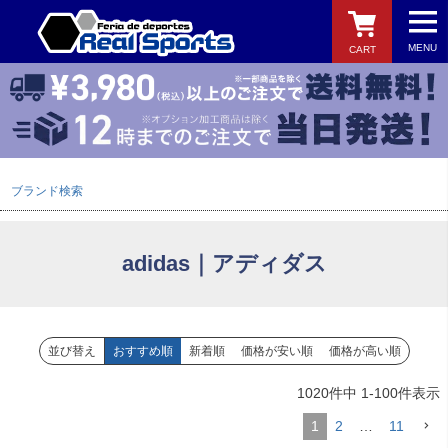
商品番号/JANコード
MENU
CART
バンドル販売
予約商品
検索
ブランド検索
予約商品のみを表示
並び順
adidas｜アディダス
新着順
登録順
価格が安い順
価格が高い順
並び替え
おすすめ順
新着順
価格が安い順
価格が高い順
優先度順
レビュー順
1020
件中
1
-
100
件表示
キーワードヒット順
1
2
…
11
検索