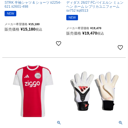
STRK 半袖シャツ & ショーツ ii2254-
ディダス 26/27 FCバイエルン ミュン
621 ii2601-498
ヘン ホーム レプリカユニフォーム
sv752 kq6513
NEW
NEW
メーカー希望価格
¥
15,180
メーカー希望価格
¥
19,470
¥
15,180
販売価格
税込
¥
19,470
販売価格
税込