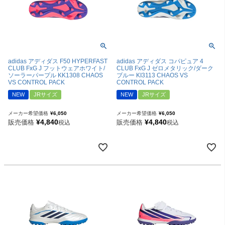
adidas アディダス F50 HYPERFAST
adidas アディダス コパピュア 4
CLUB FxG J フットウェアホワイト/
CLUB FxG J ゼロメタリック/ダーク
ソーラーパープル KK1308 CHAOS
ブルー KI3113 CHAOS VS
VS CONTROL PACK
CONTROL PACK
NEW
JRサイズ
NEW
JRサイズ
メーカー希望価格
¥
6,050
メーカー希望価格
¥
6,050
¥
4,840
¥
4,840
販売価格
販売価格
税込
税込