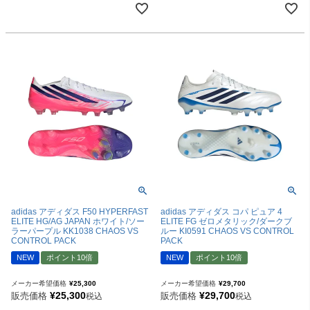
adidas アディダス F50 HYPERFAST
adidas アディダス コパ ピュア 4
ELITE HG/AG JAPAN ホワイト/ソー
ELITE FG ゼロメタリック/ダークブ
ラーパープル KK1038 CHAOS VS
ルー KI0591 CHAOS VS CONTROL
CONTROL PACK
PACK
NEW
ポイント10倍
NEW
ポイント10倍
メーカー希望価格
¥
25,300
メーカー希望価格
¥
29,700
¥
25,300
¥
29,700
販売価格
販売価格
税込
税込