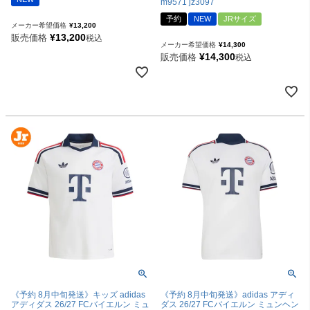
m9571 jz3097
予約
NEW
JRサイズ
メーカー希望価格
¥
13,200
¥
13,200
販売価格
税込
メーカー希望価格
¥
14,300
¥
14,300
販売価格
税込
《予約 8月中旬発送》キッズ adidas
《予約 8月中旬発送》adidas アディ
アディダス 26/27 FCバイエルン ミュ
ダス 26/27 FCバイエルン ミュンヘン